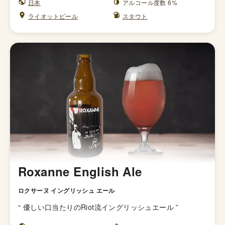
日本
アルコール度数 6%
ライオットビール
スタウト
Roxanne English Ale
ロクサーヌ イングリッシュ エール
“
優しい口当たりのRiot流イングリッシュエール
”