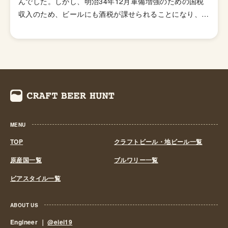
んでした。しかし、明治34年12月軍備増強のための国税
収入のため、ビールにも酒税が課せられることになり、資
金力の弱い小さなビール醸造所はその負担に耐えきれず姿
を消していきました。これによりビール作りは戦後しばら
くも資金力のある大手だけのものとなっていました。 し
かし、1994年(平成6年)、経済政策の一環としてに酒税法
が改正され、ビール製造免許に必要な最低製造量が、従来
の年間2,000キロリッターから60キロリッターに引き下げ
られたことで転機がおとずれます。これにより、再び小規
模な醸造所の市場参入が可能になり各地で多くの地ビール
MENU
が誕生する流れができました。ちなみ、地ビール製造免許
第1号は新潟県のエチゴビールと北海道のオホーツクビー
TOP
クラフトビール・地ビール一覧
ルで、国産地ビール第1号ともいえる「エチゴビール」 と
原産国一覧
ブルワリー一覧
「オホーツクビール」が発売されました。 この経済政策
ビアスタイル一覧
は功を奏し、日本中に続々と地ビール製造業社が生まれ、
地ビールブームと呼ばれるまでとなり一時は260を超す醸
造所が全国各地に誕生しました。しかし、ただブームだけ
ABOUT US
に乗って参入したきた業社は、ビールの品質が低かった
Engineer ｜
@eiei19