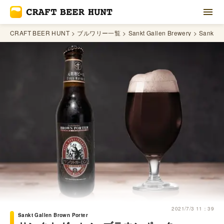
CRAFT BEER HUNT
ブルワリー一覧
Sankt Gallen Brewery
Sankt Ga
2021/7/3 11：39
Sankt Gallen Brown Porter