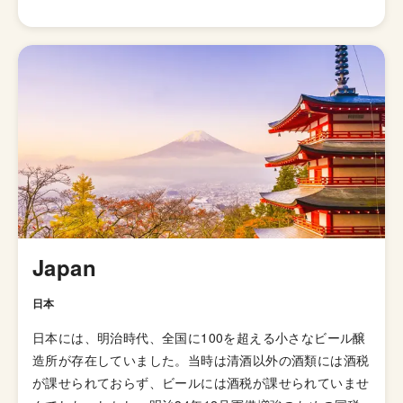
ルは、伝統的に10度前後の少しぬるめの温度で飲むのが
最適とされています。ぬるめの温度で飲んだ方が香りが立
ち、ふくよかな味わいを楽しむことができるためです。
起源は1700年頃のロンドンと言われており、生産工程が
初めて工業化されたビールと考えられています。ロンドン
のショアディッチ地区にあったベル醸造所でラルフ・ハー
ウッドなる人物が発明したとする伝説もあるが、実際には
何世代にもわたる歴史の中で少しずつ頭角を現してきたも
ので、最終的にはこのスタイルを熱烈に愛飲していた運送
労働者たち（トランスポーター）の呼び名にちなんで独自
のスタイル名が授けられることになったのです。 相性の
よい食材としては、ローストか燻製にした食材や、バーベ
Japan
キュー、ソーセージ、そしてビールにしては珍しくチョコ
レートなどが挙げられる。
日本
日本には、明治時代、全国に100を超える小さなビール醸
造所が存在していました。当時は清酒以外の酒類には酒税
が課せられておらず、ビールには酒税が課せられていませ