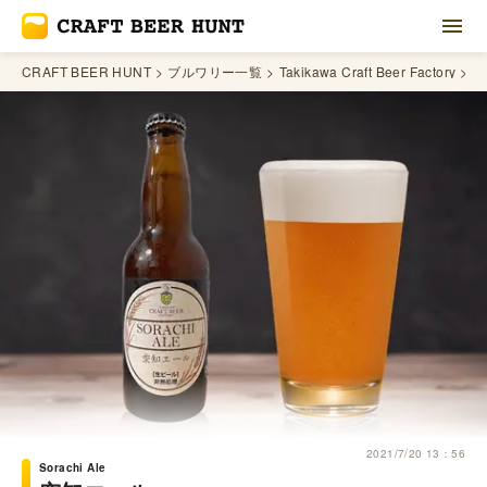
CRAFT BEER HUNT
ブルワリー一覧
Takikawa Craft Beer Factory
So
2021/7/20 13：56
Sorachi Ale