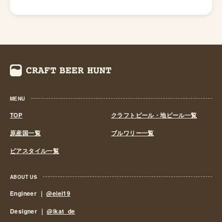
金力の弱い小さなビール醸造所はその負担に耐えきれず姿
を消していきました。これによりビール作りは戦後しばら
くも資金力のある大手だけのものとなっていました。 し
かし、1994年(平成6年)、経済政策の一環としてに酒税法
が改正され、ビール製造免許に必要な最低製造量が、従来
の年間2,000キロリッターから60キロリッターに引き下げ
られたことで転機がおとずれます。これにより、再び小規
模な醸造所の市場参入が可能になり各地で多くの地ビール
MENU
が誕生する流れができました。ちなみ、地ビール製造免許
第1号は新潟県のエチゴビールと北海道のオホーツクビー
TOP
クラフトビール・地ビール一覧
ルで、国産地ビール第1号ともいえる「エチゴビール」 と
原産国一覧
ブルワリー一覧
「オホーツクビール」が発売されました。 この経済政策
ビアスタイル一覧
は功を奏し、日本中に続々と地ビール製造業社が生まれ、
地ビールブームと呼ばれるまでとなり一時は260を超す醸
造所が全国各地に誕生しました。しかし、ただブームだけ
ABOUT US
に乗って参入したきた業社は、ビールの品質が低かった
Engineer ｜
@eiei19
り、販路をもたなかったりと、地ビールの話題性だけでの
Designer ｜
@ikat_de
経営は長続きせず徐々にその数を減らしていきました。