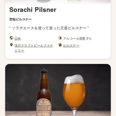
Sorachi Pilsner
空知ピルスナー
“
ソラチエースを使って造った王道ピルスナー
”
日本
アルコール度数 5%
滝川クラフトビールファク
ピルスナー
トリー