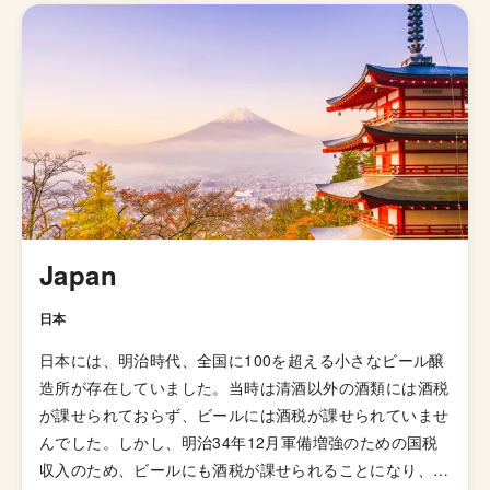
イルになっています。 発祥はイギリスですが、柑橘様の
ホップの香りが華やかに感じられる「アメリカン・ペール
エール」が発明されてたのきっかけに世界中に広がりまし
た。あまりとりあげられないですが、「イングリッシュ・
ペールエール」と呼ばれる群も存在していて、品評会でも
別のスタイルで扱われています。起源はイングランドの田
園地帯で醸造されていたアンバー色のオクトーバービール
とされています。 日本のクラフトビールの代表格「よな
よなエール」がこのペールエールで、苦味も比較的控えめ
で飲みやすくいろんな食事にも合わせやすいのでクラフト
Japan
ビールビギナーにオススメのスタイルと言えます。
日本
日本には、明治時代、全国に100を超える小さなビール醸
造所が存在していました。当時は清酒以外の酒類には酒税
が課せられておらず、ビールには酒税が課せられていませ
んでした。しかし、明治34年12月軍備増強のための国税
収入のため、ビールにも酒税が課せられることになり、資