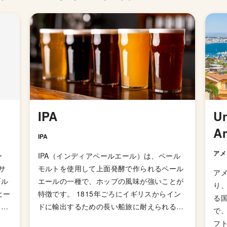
IPA
Un
A
IPA
アメ
ー
IPA（インディアペールエール）は、ペール
サ
モルトを使用して上面発酵で作られるペール
アメ
ブル
エールの一種で、ホップの風味が強いことが
り
特徴です。 1815年ごろにイギリスからイン
る
して
ドに輸出するための長い船旅に耐えられるよ
で
リオ
う、ペールエールよりも麦芽を多く使用して
フ