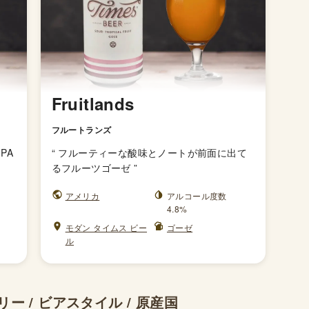
Fruitlands
フルートランズ
PA
“
フルーティーな酸味とノートが前面に出て
るフルーツゴーゼ
”
アメリカ
アルコール度数
4.8%
モダン タイムス ビー
ゴーゼ
ル
ー / ビアスタイル / 原産国