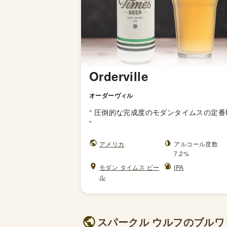
Orderville
オーダーヴィル
“
圧倒的な完成度のモダンタイムスの定番I
”
アメリカ
アルコール度数
7.2%
モダン タイムス ビー
IPA
ル
スパークル ウルフのブルワリ