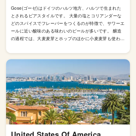
Gose(ゴーゼ)はドイツのハルツ地方、ハルツで生まれた
とされるビアスタイルです。 大量の塩とコリアンダーな
どのスパイスでフレーバーをつくるのが特徴で、サワーエ
ールに近い酸味のある味わいのビールが多いです。 醸造
の過程では、大麦麦芽とホップのほかに小麦麦芽も使わ
れ、そこへコリアンダーなどの薬草と大量の塩が投入され
ます。 上面発酵で造られるエール系のビールですが、乳
酸菌による発酵も行われるため、乳酸菌発酵由来の酸味が
します。 乳酸菌を含むため、瓶内でも発酵が進み、グラ
スに注いだ際にもちっとした豊かな泡立ちになるのも特徴
です。
United States Of America