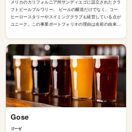
メリカのカリフォルニア州サンディエゴに設立されたクラ
フトビールブルワリー。 ビールの醸造だけでなく、コー
ヒーロースタリーやスイミングクラブも経営している点が
ユニーク。この事業ポートフォリオの理由は名前の由来に
あるのかもしれません。 ブルワリー名は1850年頃にwild-
eyed wingnutsという集団がつくったユートピア
「Modern Times」から着想を得て名付けられたとのこと
です。かつてそこでは、地域の区切りや一般的な結婚のル
ール、過剰な搾取などなく、物々交換をしながら豊かに暮
らしていたらしく、そのユートピアのようなコミュニティ
をクラフトビールやコーヒーなどを通じて作りたいという
思いからModern Times Beerと名付けられたそうです。
ビールの名前も様々なユートピアにちなんだものになって
います。
Gose
ゴーゼ