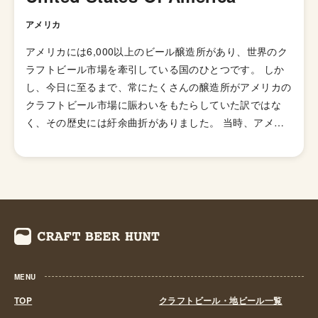
アメリカ
アメリカには6,000以上のビール醸造所があり、世界のク
ラフトビール市場を牽引している国のひとつです。 しか
し、今日に至るまで、常にたくさんの醸造所がアメリカの
クラフトビール市場に賑わいをもたらしていた訳ではな
く、その歴史には紆余曲折がありました。 当時、アメリ
カのビール醸造所の数は1873年に一度ピークを迎え4,131
箇所もありました。しかし、1920年から1933年にかけ
て、禁酒法と第二次世界大戦中の厳しいビジネス状況下で
その数は50未満にまで落ち込みます。 1970年代後半にな
り、ホームブルー解禁の影響も受け、何千人もの人々が個
人消費のためにビールの自家醸造を始めていました。その
中、企業家精神を持った人々によってビジネスモデルが見
出され、徐々にマイクロブルワリーが姿を現し始めます。
MENU
火付け役の一人となったのがカリフォルニア州にニューア
ルビオン醸造所を設立したジャック・マコーリフです。彼
TOP
クラフトビール・地ビール一覧
はアメリカ海軍に勤務している間、世界中を旅して様々な