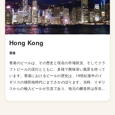
の一つとなりました。イギリスのブルワリー教会SIBAの
金メダルを受賞したブリュードッグの「パンクIPA」など
が有名です。 伝統的なIPAのスタイルは、オーストラリア
やニュージーランドなどの当時の植民地諸国へと輸出さ
れ、各国へと普及していきましたが、アメリカではさらに
独自の進化を遂げてきました。 ローストしたモルトを使
用した「ブラックIPA」、アミログルコシターゼという酵
Hong Kong
素を加えて頭部を取り除きドライで爽やかな飲み口を実現
した「ブリュットIPA」、ホップが強烈でアルコール度数
香港
が7.5%を超える「ダブルIPA（インペリアルIPA）」、苦
香港のビールは、その歴史と現在の市場状況、そしてクラ
味の少ないホップを使い、ジューシーな柑橘系とフローラ
フトビールの流行とともに、多様で興味深い風景を持って
ルのフレーバーが特徴の「ニューイングランドIPA（ヘイ
います。香港におけるビールの歴史は、19世紀後半のイ
ジーIPA・ジューシーIPA）」など様々なIPAのスタイルが
ギリスの植民地時代にまでさかのぼります。当時、イギリ
存在します。
スからの輸入ビールが主流であり、地元の醸造所は存在し
ていましたが、それほど一般的ではありませんでした。
20世紀に入ると、香港のビール市場は次第に発展し始
め、現在ではアジアでも指折りの市場となっています。最
もメジャーなブランドはフィリピンのサンミゲル（San