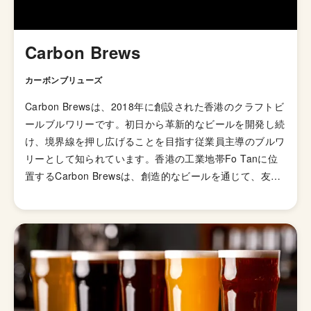
Carbon Brews
カーボンブリューズ
Carbon Brewsは、2018年に創設された香港のクラフトビ
ールブルワリーです。初日から革新的なビールを開発し続
け、境界線を押し広げることを目指す従業員主導のブルワ
リーとして知られています。香港の工業地帯Fo Tanに位
置するCarbon Brewsは、創造的なビールを通じて、友人
と共有できるような興奮をもたらすことを目標としていま
す。 香港ブランドとして最大のクラフトビールメーカー
であり、多国籍マクロブルワリーを含めると香港第2位の
規模を誇っています。最高級の醸造設備を持ち、35HLの4
槽式醸造所や、実験的な24HLタンクから最大の140HLタ
ンクまで計16基の発酵槽、CFTクラフトマスター自動缶
詰ライン、ライビンガー瓶詰ラインなどを備えています。