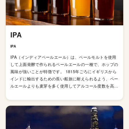
Carbon Brewsは、最大8種類の定番ビールと、年間20種
類の季節限定ビールやスペシャルリリースを提供してお
り、特にダブルヘイジーIPA「クレイジーリッチルプリン
ズ」や、ピンク色のベルリナーヴァイス「サワーパンチ」
がフラッグシップとして人気です。 2022年3月7日には、
IPA
東京・赤坂に世界初のタップルーム「Carbon Brews
Tokyo」がオープンしました。ここでは、Carbon Brews
IPA
のクラフトビールとともに、香港で古くから親しまれる家
IPA（インディアペールエール）は、ペールモルトを使用
庭料理や屋台料理を中心としたビールに合う個性豊かな香
して上面発酵で作られるペールエールの一種で、ホップの
港料理が提供されています。 赤坂駅から徒歩約1分の場所
風味が強いことが特徴です。 1815年ごろにイギリスから
にある「Carbon Brews Tokyo」は、香港トラムを象徴す
インドに輸出するための長い船旅に耐えられるよう、ペー
るノスタルジックなグリーンとグレーで統一された温かみ
ルエールよりも麦芽を多く使用してアルコール度数を高め
のある空間で、カウンターやテーブル席が用意されていま
て劣化・腐敗を防げるよう保存力を高めたビールが開発さ
す。また、入口で缶ビールやオリジナルTシャツ、サング
れました。そして、1829年に「IPA（インディアンペール
ラス、トートバッグなども販売されています。
エール）」の呼び名で広告が掲載されて以来、ホップの比
重が高いビールとしてイギリス国内で人気が高まってい
き、21世紀にはイギリスで最も人気のあるビアスタイル