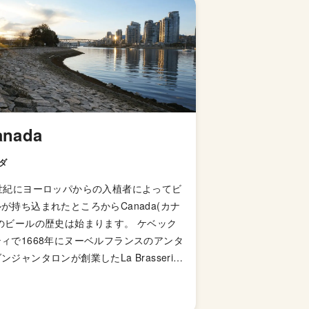
anada
ダ
7世紀にヨーロッパからの入植者によってビ
が持ち込まれたところからCanada(カナ
のビールの歴史は始まります。 ケベック
ィで1668年にヌーベルフランスのアンタ
ンジャンタロンが創業したLa Brasseries
Royにおいて醸造されたのが初の商業ビー
でした。しかし、その当時人気のアルコー