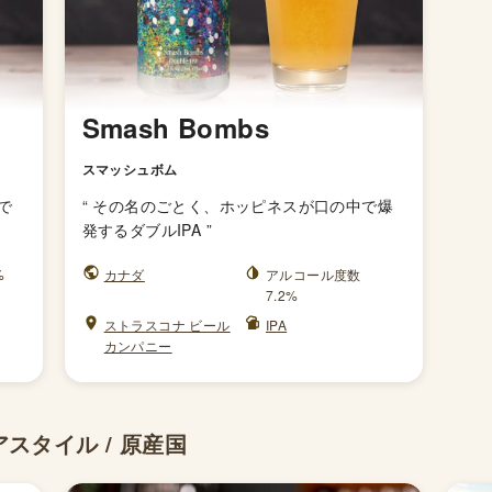
Smash Bombs
スマッシュボム
で
“
その名のごとく、ホッピネスが口の中で爆
発するダブルIPA
”
%
カナダ
アルコール度数
7.2%
ストラスコナ ビール
IPA
カンパニー
スタイル / 原産国