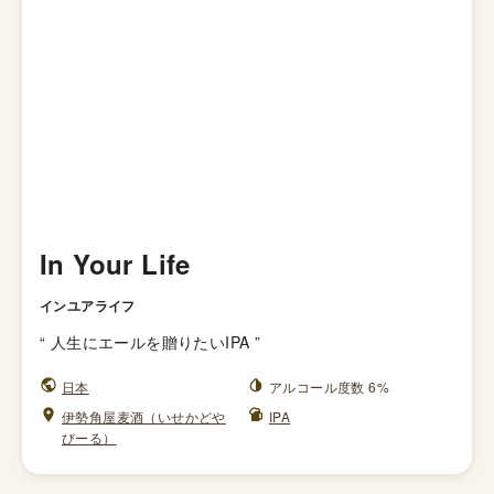
In Your Life
インユアライフ
“
人生にエールを贈りたいIPA
”
日本
アルコール度数 6%
伊勢角屋麦酒（いせかどや
IPA
びーる）