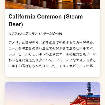
California Common (Steam
Beer)
カリフォルニアコモン（スチームビール）
アメリカ西部が発祥。通常低温で発酵するラガー酵母を、
エール酵母並みの高い温度で発酵させて造るビールです。
ラガービールらしいキレのよさにエールの複雑な薫り・味
わいを兼ね備えたスタイルで、フルーティなエステル香と
モルトの香ばしさが釣り合った、ドリンカビリティの高い
銘柄が多く見られます。 別名のスチームビールは、樽や
ボトルの栓から勢いよく噴き出す泡を蒸気に準えたもの。
このビールが生まれたとされるゴールドラッシュの往時を
想起させる、なんとも興をそそる名前です。