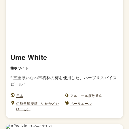
Ume White
梅ホワイト
“
三重県いなべ市梅林の梅を使用した、ハーブ＆スパイス
ビール
”
日本
アルコール度数 5%
伊勢角屋麦酒（いせかどや
ペールエール
びーる）