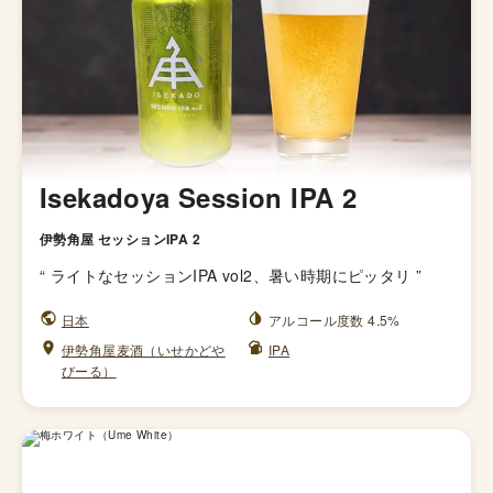
Isekadoya Session IPA 2
伊勢角屋 セッションIPA 2
“
ライトなセッションIPA vol2、暑い時期にピッタリ
”
日本
アルコール度数 4.5%
伊勢角屋麦酒（いせかどや
IPA
びーる）