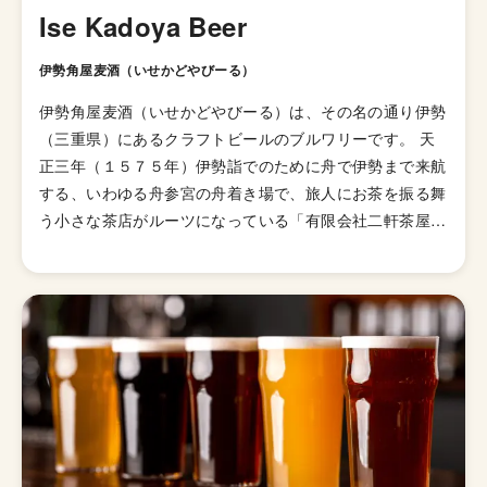
Ise Kadoya Beer
伊勢角屋麦酒（いせかどやびーる）
伊勢角屋麦酒（いせかどやびーる）は、その名の通り伊勢
（三重県）にあるクラフトビールのブルワリーです。 天
正三年（１５７５年）伊勢詣でのために舟で伊勢まで来航
する、いわゆる舟参宮の舟着き場で、旅人にお茶を振る舞
う小さな茶店がルーツになっている「有限会社二軒茶屋餅
角屋本店」が母体となっています。 1997年からビール醸
造事業を開始、『伊勢から世界へ』『世界のビールファン
を唸らせる』といった合言葉のもとビールを造っていま
す。その取組が実を結び2000年にJapan Beer Cup で金
賞を受賞したのを皮切りに、現在まで毎年多数のビール賞
を受賞しています。