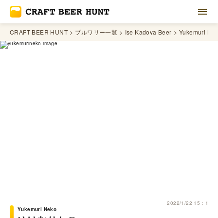
CRAFT BEER HUNT
ブルワリー一覧
Ise Kadoya Beer
Yukemuri Ne
2022/1/22 15：1
Yukemuri Neko