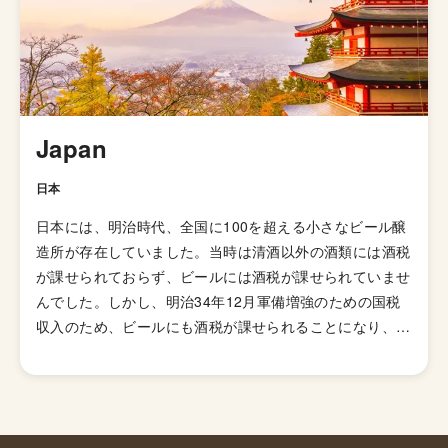
Japan
日本
日本には、明治時代、全国に100を超える小さなビール醸
造所が存在していました。当時は清酒以外の酒類には酒税
が課せられておらず、ビールには酒税が課せられていませ
んでした。しかし、明治34年12月軍備増強のための国税
収入のため、ビールにも酒税が課せられることになり、資
金力の弱い小さなビール醸造所はその負担に耐えきれず姿
を消していきました。これによりビール作りは戦後しばら
くも資金力のある大手だけのものとなっていました。 し
かし、1994年(平成6年)、経済政策の一環としてに酒税法