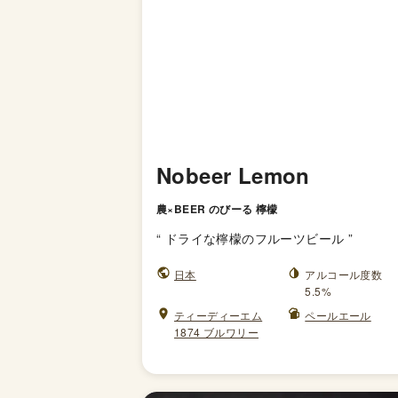
Nobeer Lemon
農×BEER のびーる 檸檬
“
ドライな檸檬のフルーツビール
”
日本
アルコール度数
5.5%
ティーディーエム
ペールエール
1874 ブルワリー