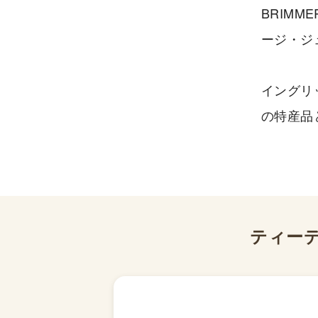
BRIMM
ージ・ジ
イングリ
の特産品
ティーデ