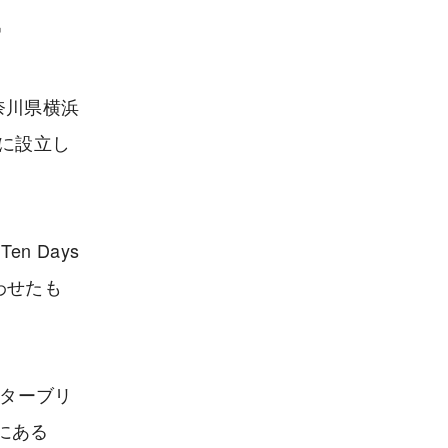
ー
神奈川県横浜
年に設立し
n Days
合わせたも
クスターブリ
にある