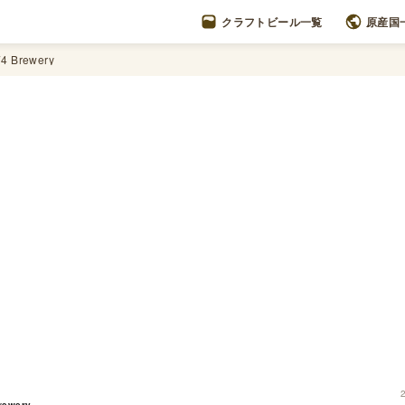
クラフトビール一覧
原産国
4 Brewery
rewery