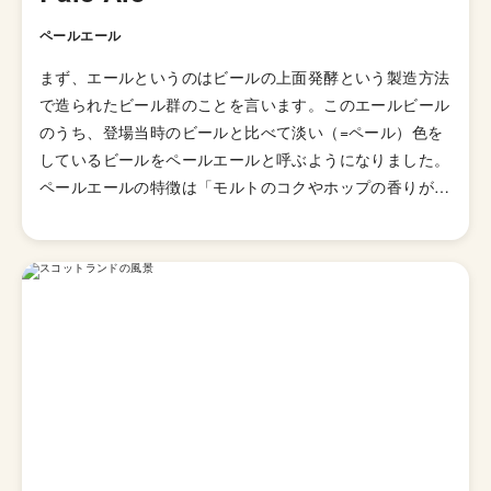
ペールエール
まず、エールというのはビールの上面発酵という製造方法
で造られたビール群のことを言います。このエールビール
のうち、登場当時のビールと比べて淡い（=ペール）色を
しているビールをペールエールと呼ぶようになりました。
ペールエールの特徴は「モルトのコクやホップの香りが豊
かに感じられるビール」とされていますが、派生スタイル
が山ほどあるのでこれと言った型として説明しずらいスタ
イルになっています。 発祥はイギリスですが、柑橘様の
ホップの香りが華やかに感じられる「アメリカン・ペール
エール」が発明されてたのきっかけに世界中に広がりまし
た。あまりとりあげられないですが、「イングリッシュ・
ペールエール」と呼ばれる群も存在していて、品評会でも
別のスタイルで扱われています。起源はイングランドの田
園地帯で醸造されていたアンバー色のオクトーバービール
とされています。 日本のクラフトビールの代表格「よな
よなエール」がこのペールエールで、苦味も比較的控えめ