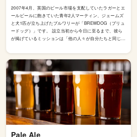
2007年4月、英国のビール市場を支配していたラガーとエ
ールビールに飽きていた青年2人マーティン、ジェームズ
と犬1匹が立ち上げたブルワリーが「BREWDOG（ブリュ
ードッグ）」です。 設立当初から今日に至るまで、彼ら
が掲げているミッションは「他の人々が自分たちと同じよ
うに、素晴らしいクラフトビールに情熱を注げるようにす
ること」 独自の革新的な製法で造りだされる高品質なビ
ールの数々や、独創的なマーケティング術で多くのビール
ファンの心を魅了し続け、設立からわずか2年でスコット
ランド最大の醸造所となり、今や英国売上No.1クラフト
ブルワリーとなりました。
Pale Ale