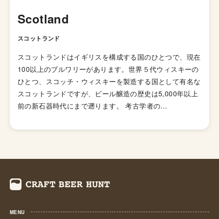
で飲みやすくいろんな食事にも合わせやすいのでクラフト
Scotland
ビールビギナーにオススメのスタイルと言えます。
スコットランド
スコットランドはイギリスを構成する国のひとつで、現在
100以上のブルワリーがあります。世界５代ウィスキーの
ひとつ、スコッチ・ウィスキーを製造する国として有名な
スコットランドですが、ビール醸造の歴史は5,000年以上
前の新石器時代にまで遡ります。 考古学者の
MerrynDineleyは、新石器時代に作られたとみられる陶器
を調べ、麦芽製造・マッシング・発酵などの穀物生産を示
す残留物から醸造活動が行われていたことを発見しまし
た。今日の私たちが知る醸造所やパブなどのビール生産場
所ではなく、家庭内でビールが醸造・消費されていたので
す。
MENU