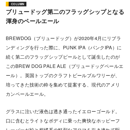
COLUMN
ブリュードッグ第二のフラッグシップとなる
渾身のペールエール
BREWDOG（ブリュードッグ）が2020年4月にリブラ
ンディングを行った際に、PUNK IPA（パンクIPA）に
続く第二のフラッグシップビールとして誕生したのが
このBREW DOG PALE ALE（ブリュードッグペールエ
ール）。英国トップのクラフトビールブルワリーが、
培ってきた技術の粋を集めて提案する、現代のアメリ
カンペールエール。
グラスに注いだ液色は透き通ったイエローゴールド。
口に含むとライトなボディに乗った爽快なホッピーフ
レーバーが松と柑橘系の鮮烈なアロマを引き連れて駆