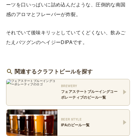
ーツを口いっぱいに詰め込んだような、圧倒的な南国
感のアロマとフレーバーが炸裂。
それでいて後味キリッとしていてくどくない、飲みご
たえバツグンのヘイジーDIPAです。
関連するクラフトビールを探す
BREWERY
フェアステートブルーイングコー
ポレーティブ
のビール一覧
BEER STYLE
IPA
のビール一覧