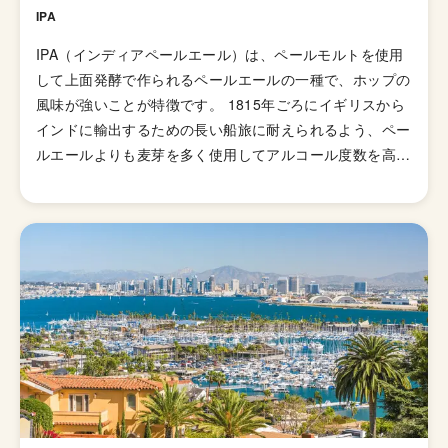
クラフトビール ファンに送り届けています。
IPA
IPA（インディアペールエール）は、ペールモルトを使用
して上面発酵で作られるペールエールの一種で、ホップの
風味が強いことが特徴です。 1815年ごろにイギリスから
インドに輸出するための長い船旅に耐えられるよう、ペー
ルエールよりも麦芽を多く使用してアルコール度数を高め
て劣化・腐敗を防げるよう保存力を高めたビールが開発さ
れました。そして、1829年に「IPA（インディアンペール
エール）」の呼び名で広告が掲載されて以来、ホップの比
重が高いビールとしてイギリス国内で人気が高まってい
き、21世紀にはイギリスで最も人気のあるビアスタイル
の一つとなりました。イギリスのブルワリー教会SIBAの
金メダルを受賞したブリュードッグの「パンクIPA」など
が有名です。 伝統的なIPAのスタイルは、オーストラリア
やニュージーランドなどの当時の植民地諸国へと輸出さ
れ、各国へと普及していきましたが、アメリカではさらに
独自の進化を遂げてきました。 ローストしたモルトを使