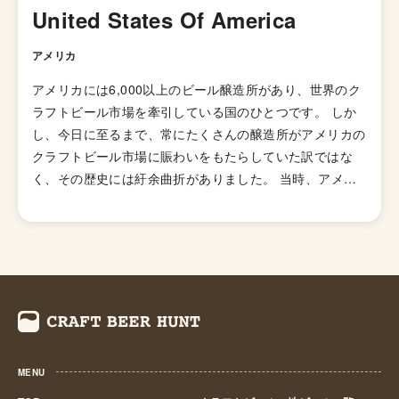
用した「ブラックIPA」、アミログルコシターゼという酵
United States Of America
素を加えて頭部を取り除きドライで爽やかな飲み口を実現
した「ブリュットIPA」、ホップが強烈でアルコール度数
アメリカ
が7.5%を超える「ダブルIPA（インペリアルIPA）」、苦
アメリカには6,000以上のビール醸造所があり、世界のク
味の少ないホップを使い、ジューシーな柑橘系とフローラ
ラフトビール市場を牽引している国のひとつです。 しか
ルのフレーバーが特徴の「ニューイングランドIPA（ヘイ
し、今日に至るまで、常にたくさんの醸造所がアメリカの
ジーIPA・ジューシーIPA）」など様々なIPAのスタイルが
クラフトビール市場に賑わいをもたらしていた訳ではな
存在します。
く、その歴史には紆余曲折がありました。 当時、アメリ
カのビール醸造所の数は1873年に一度ピークを迎え4,131
箇所もありました。しかし、1920年から1933年にかけ
て、禁酒法と第二次世界大戦中の厳しいビジネス状況下で
その数は50未満にまで落ち込みます。 1970年代後半にな
り、ホームブルー解禁の影響も受け、何千人もの人々が個
人消費のためにビールの自家醸造を始めていました。その
中、企業家精神を持った人々によってビジネスモデルが見
出され、徐々にマイクロブルワリーが姿を現し始めます。
MENU
火付け役の一人となったのがカリフォルニア州にニューア