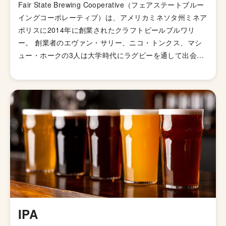
Fair State Brewing Cooperative（フェアステートブルー
イングコーポレーティブ）は、アメリカミネソタ州ミネア
ポリスに2014年に創業されたクラフトビールブルワリ
ー。 創業者のエヴァン・サリー、ニコ・トンクス、マシ
ュー・ホークの3人は大学時代にラグビーを通して出会い
ました。 いつしかビール造りを楽しむ友人となり、醸造
所を設立することを決心。一方で3人は、従来のクラフト
ビール醸造所の不透明な運営に課題を感じていました。そ
して、試みとして生協のモデルを持ち込んだ共同所有のブ
ルワリーとすることを決意。その理念の通り「フェアステ
ート」という言葉をブルワリー名に採用しました。 2019
年、協同組合の会員数は1,500人を超え、ビールのレシピ
開発や、サワーエール用のベリーの収穫などのシーンでビ
ール造りに携わることができる他、限定醸造のビールを入
手する権利や割引価格で商品を買うことができるなど、労
働力と引き換絵に様々なスペシャルな体験を得ることがで
きます。 今日に至るまで、その画期的なブルワリー運営
IPA
モデルを通じて、クオリティの高いビールを多くの国々の