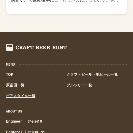
ルトなど現代のビールの原材料たちが持ち込まれました。
イギリスやアイルランドからの移民が主だったため、当時
主に造られていたのはエール、ポーター、スタウトでした
が1930年代にラガーの醸造方法が発明され徐々に主流と
なっていったそうです。軽くドライホップするこの醸造方
法で造られたラガーはニュージーランドドラフトと呼ば
れ、ニュージーランドで今も楽しまれています。 近年で
はラガーの需要が少しずつ減少しており、1980年代にオ
MENU
ークランドのシェイクスピアブルワリーがクラフトという
ジャンルでビールを提供し始め、再びエールスタイルのク
TOP
クラフトビール・地ビール一覧
ラフトビールたちが市場から注目されるようになりまし
原産国一覧
ブルワリー一覧
た。
ビアスタイル一覧
ABOUT US
Engineer ｜
@eiei19
Designer ｜
@ikat_de