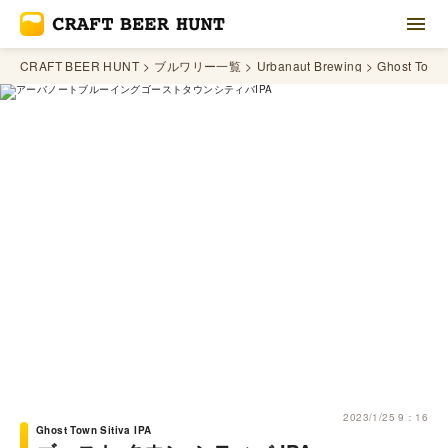
CRAFT BEER HUNT
ブルワリー一覧
Urbanaut Brewing
Ghost Town 
2023/1/25 9：16
Ghost Town Sitiva IPA