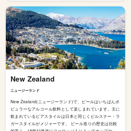
れました。そして、1829年に「IPA（インディアンペール
エール）」の呼び名で広告が掲載されて以来、ホップの比
重が高いビールとしてイギリス国内で人気が高まってい
き、21世紀にはイギリスで最も人気のあるビアスタイル
の一つとなりました。イギリスのブルワリー教会SIBAの
金メダルを受賞したブリュードッグの「パンクIPA」など
が有名です。 伝統的なIPAのスタイルは、オーストラリア
やニュージーランドなどの当時の植民地諸国へと輸出さ
れ、各国へと普及していきましたが、アメリカではさらに
独自の進化を遂げてきました。 ローストしたモルトを使
用した「ブラックIPA」、アミログルコシターゼという酵
New Zealand
素を加えて頭部を取り除きドライで爽やかな飲み口を実現
した「ブリュットIPA」、ホップが強烈でアルコール度数
ニュージーランド
が7.5%を超える「ダブルIPA（インペリアルIPA）」、苦
New Zealand(ニュージーランド)で、ビールはいちばんポ
味の少ないホップを使い、ジューシーな柑橘系とフローラ
ピュラーなアルコール飲料として楽しまれています。主に
ルのフレーバーが特徴の「ニューイングランドIPA（ヘイ
飲まれているビアスタイルは日本と同じくピルスナー・ラ
ジーIPA・ジューシーIPA）」など様々なIPAのスタイルが
ガースタイルがメジャーです。 ビール造りの歴史は比較
存在します。
的若く、18世紀後半にヨーロッパ人によってホップやモ