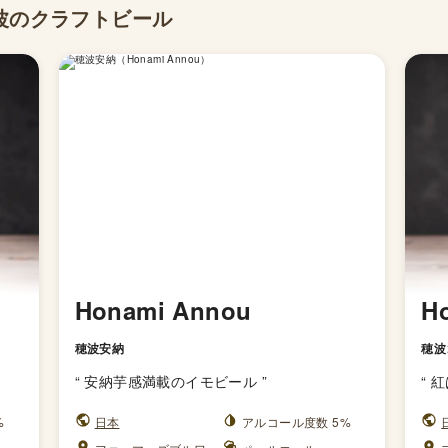
波のクラフトビール
Honami Annou
H
穂波安納
穂波
“
安納芋感満載のイモビール
”
“
紅
%
日本
アルコール度数 5%