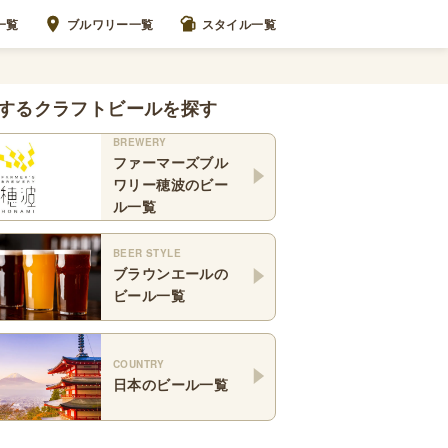
一覧
ブルワリー一覧
スタイル一覧
するクラフトビールを探す
BREWERY
ファーマーズブル
ワリー穂波
のビー
ル一覧
BEER STYLE
ブラウンエール
の
ビール一覧
COUNTRY
日本
のビール一覧