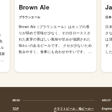
Brown Ale
J
ブラウンエール
日本
Brown Ale（ブラウンエール）はホップの香
日
りが弱めで苦味が少なく、その分ローストさ
さ
S
れた麦芽の香ばしい風味や甘みが強調された
は
島
味わいのあるビールです。 クセが少ないため
ず
ール
飲みやすく、食事にも合わせやすいです。 同
した
農家
じブラウンエールでもアメリカ由来のアメリ
の
囲ま
カンブラウンエールはホップの香りを強く引
れ
県に
く出したものが多く、イギリス由来のイング
醸
に特
リッシュブラウンエールとは味や香りが大き
き
て醸
く異なります。 Stout（スタウト）や
ら
家ら
Porter（ポーター）と同様に、香りを楽しむ
いま
と
なら少し高めの温度（7〜13度）がおすすめ
政
×
MENU
ABOUT
です。
ル
ウト
間2
TOP
クラフトビール・地ビール一
Engin
す。