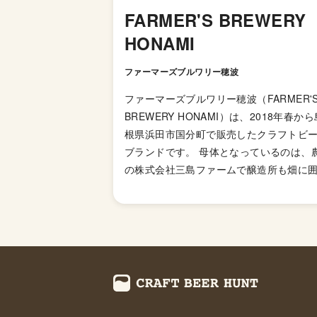
FARMER'S BREWERY
HONAMI
ファーマーズブルワリー穂波
ファーマーズブルワリー穂波（FARMER'
BREWERY HONAMI）は、2018年春から
根県浜田市国分町で販売したクラフトビ
ブランドです。 母体となっているのは、
の株式会社三島ファームで醸造所も畑に
れた一角に建造されています。 同じ島根
ある石見麦酒が考案した、小ロット生産
化した醸造方法である石見式を取り入れ
造しているそうです。 ビールの特徴は農
しく様々な農産物を副原料としているこ
で、特に芋を使ったビールが多いです。芋
ゴールデン、芋×ヴァイツェン、芋×スタ
などなど芋好きには必見のブルワリーで