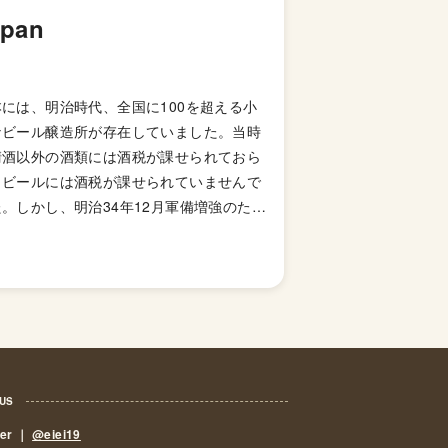
apan
本には、明治時代、全国に100を超える小
なビール醸造所が存在していました。当時
清酒以外の酒類には酒税が課せられておら
、ビールには酒税が課せられていませんで
。しかし、明治34年12月軍備増強のため
国税収入のため、ビールにも酒税が課せら
ることになり、資金力の弱い小さなビール
造所はその負担に耐えきれず姿を消してい
ました。これによりビール作りは戦後しば
くも資金力のある大手だけのものとなって
した。 しかし、1994年(平成6年)、経済
策の一環としてに酒税法が改正され、ビー
 US
製造免許に必要な最低製造量が、従来の年
,000キロリッターから60キロリッターに
eer ｜
@eiei19