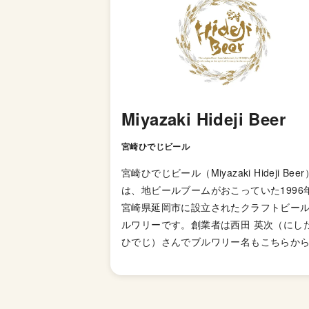
Miyazaki Hideji Beer
宮崎ひでじビール
宮崎ひでじビール（Miyazaki Hideji Beer
は、地ビールブームがおこっていた1996
宮崎県延岡市に設立されたクラフトビー
ルワリーです。創業者は西田 英次（にし
ひでじ）さんでブルワリー名もこちらか
ています。 地ビールブームの終焉に伴い
不審に陥り事業部廃止を通達されるも従
株式取得による独立、いわゆる