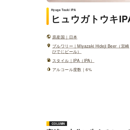
Hyuga Touki IPA
ヒュウガトウキIP
原産国｜日本
ブルワリー｜Miyazaki Hideji Beer（宮崎
ひでじビール）
スタイル｜IPA（IPA）
アルコール度数｜6%
COLUMN