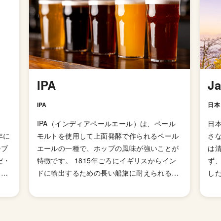
IPA
J
IPA
日本
）
IPA（インディアペールエール）は、ペール
日
年に
モルトを使用して上面発酵で作られるペール
さ
ルブ
エールの一種で、ホップの風味が強いことが
は
だ・
特徴です。 1815年ごろにイギリスからイン
ず
ら来
ドに輸出するための長い船旅に耐えられるよ
した
業績
う、ペールエールよりも麦芽を多く使用して
の
業の
アルコール度数を高めて劣化・腐敗を防げる
れ
よう保存力を高めたビールが開発されまし
醸