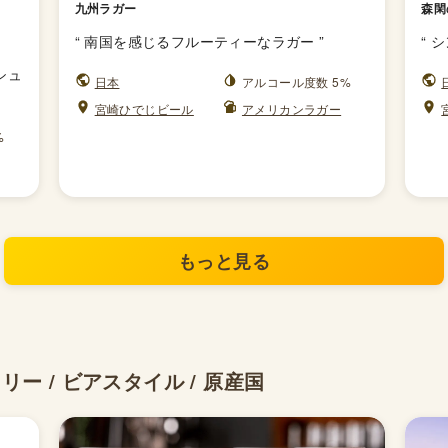
九州ラガー
森閑
“
南国を感じるフルーティーなラガー
”
“
シ
シュ
日本
アルコール度数 5%
宮崎ひでじビール
アメリカンラガー
%
もっと見る
ー / ビアスタイル / 原産国