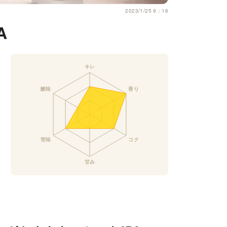
2023/1/25 9：16
A