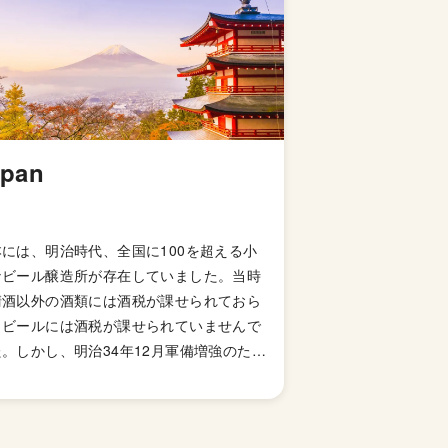
apan
本には、明治時代、全国に100を超える小
なビール醸造所が存在していました。当時
清酒以外の酒類には酒税が課せられておら
、ビールには酒税が課せられていませんで
。しかし、明治34年12月軍備増強のため
国税収入のため、ビールにも酒税が課せら
ることになり、資金力の弱い小さなビール
造所はその負担に耐えきれず姿を消してい