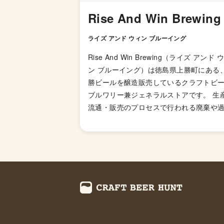
Rise And Win Brewing
ライズ アンド ウィン ブルーイング
Rise And Win Brewing（ライズ アンド 
ン ブルーイング）は徳島県上勝町にある
勝ビールを醸造販売しているクラフトビ
ブルワリー兼ジェネラルストアです。 生
流通・販売のプロセスで行われる廃棄や
包装などを減らさなければ、ゴミを削減
ないという意識のもと設立されました。
元々、リサイクル商品などを取り扱って
上勝百貨店が、これからの環境教育を楽
考えられる場所として生まれ変わった姿。
間やインテリアには、ゴミ集積所にあっ
具や家具が再利用されており、ビールの
過程においても、廃棄対象になってしま
勝特産の柚香の皮を使う。 麦芽粕はお菓