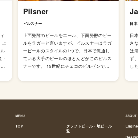
Pilsner
J
ピルスナー
日本
ウィ
上面発酵のビールをエール、下面発酵のビー
日
、上
ルをラガーと言いますが、ピルスナーはラガ
さ
ール
ービールのスタイルの1つで、日本で流通し
は
産・
ている大手のビールのほとんどがこのピルス
ず
過剰
ナーです。 19世紀にチェコのピルゼンで生
した
でき
まれた「ピルスナーウルケル」を発端に、世
の
界中で最も広く普及しているビアスタイル
れ
いた
で、淡色でアルコール度数は低め、キレのあ
醸
しく
る爽やかなのどごしと、ホップの苦味が特徴
き
 空
です。 ピルスナーについて語るには、ラガー
ら
た建
ビールのことを知る必要があります。ラガー
いま
MENU
ABOUT
製造
ビールは、下面、低温、長期発酵を特徴とし
政
TOP
クラフトビール・地ビール一
Engin
う上
た比較的近代的なビールの製造方法です。こ
ル
覧
子グ
の製造方法が確立された経緯は詳しくはわか
間2
Desig