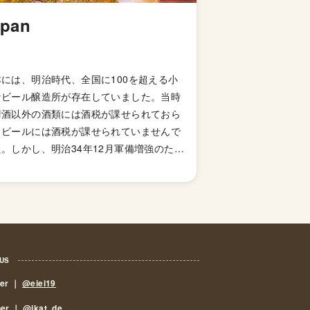
apan
本には、明治時代、全国に100を超える小
なビール醸造所が存在していました。当時
清酒以外の酒類には酒税が課せられておら
、ビールには酒税が課せられていませんで
。しかし、明治34年12月軍備増強のため
国税収入のため、ビールにも酒税が課せら
ることになり、資金力の弱い小さなビール
造所はその負担に耐えきれず姿を消してい
ました。これによりビール作りは戦後しば
くも資金力のある大手だけのものとなって
した。 しかし、1994年(平成6年)、経済
 US
策の一環としてに酒税法が改正され、ビー
eer ｜
@eiei19
製造免許に必要な最低製造量が、従来の年
,000キロリッターから60キロリッターに
ner ｜
@ikat_de