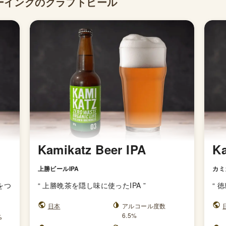
ルーイングのクラフトビール
Kamikatz Beer IPA
Ka
上勝ビールIPA
カミ
をつ
“
上勝晩茶を隠し味に使ったIPA
”
“
徳
日本
アルコール度数
6.5%
%