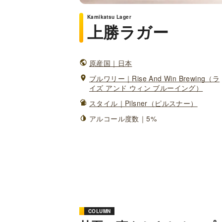
Kamikatsu Lager
上勝ラガー
原産国｜日本
ブルワリー｜Rise And Win Brewing（ラ
イズ アンド ウィン ブルーイング）
スタイル｜Pilsner（ピルスナー）
アルコール度数｜5%
COLUMN