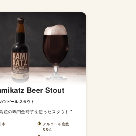
mikatz Beer Stout
カツビール スタウト
島産の鳴門金時芋を使ったスタウト
”
日本
アルコール度数
5.5%