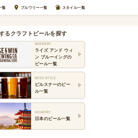
一覧
ブルワリー一覧
スタイル一覧
するクラフトビールを探す
BREWERY
ライズ アンド ウィ
ン ブルーイング
の
ビール一覧
BEER STYLE
ピルスナー
のビー
ル一覧
COUNTRY
日本
のビール一覧