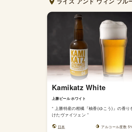
ライズ アンド ウィン ブ
Kamikatz White
上勝ビール ホワイト
“
上勝特産の柑橘『柚香(ゆこう)』の香り
けたヴァイツェン
”
日本
アルコール度数 5