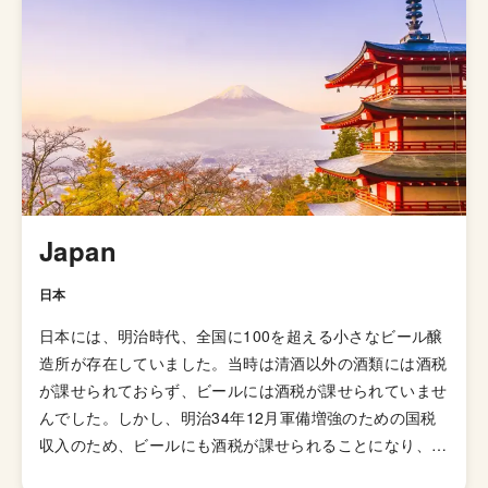
ホップの香りが華やかに感じられる「アメリカン・ペール
エール」が発明されてたのきっかけに世界中に広がりまし
た。あまりとりあげられないですが、「イングリッシュ・
ペールエール」と呼ばれる群も存在していて、品評会でも
別のスタイルで扱われています。起源はイングランドの田
園地帯で醸造されていたアンバー色のオクトーバービール
とされています。 日本のクラフトビールの代表格「よな
よなエール」がこのペールエールで、苦味も比較的控えめ
で飲みやすくいろんな食事にも合わせやすいのでクラフト
Japan
ビールビギナーにオススメのスタイルと言えます。
日本
日本には、明治時代、全国に100を超える小さなビール醸
造所が存在していました。当時は清酒以外の酒類には酒税
が課せられておらず、ビールには酒税が課せられていませ
んでした。しかし、明治34年12月軍備増強のための国税
収入のため、ビールにも酒税が課せられることになり、資
金力の弱い小さなビール醸造所はその負担に耐えきれず姿