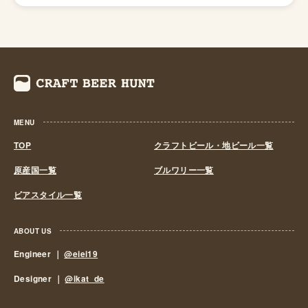
を消していきました。これによりビール作りは戦後しばら
くも資金力のある大手だけのものとなっていました。 し
かし、1994年(平成6年)、経済政策の一環としてに酒税法
が改正され、ビール製造免許に必要な最低製造量が、従来
の年間2,000キロリッターから60キロリッターに引き下げ
られたことで転機がおとずれます。これにより、再び小規
模な醸造所の市場参入が可能になり各地で多くの地ビール
MENU
が誕生する流れができました。ちなみ、地ビール製造免許
第1号は新潟県のエチゴビールと北海道のオホーツクビー
TOP
クラフトビール・地ビール一覧
ルで、国産地ビール第1号ともいえる「エチゴビール」 と
原産国一覧
ブルワリー一覧
「オホーツクビール」が発売されました。 この経済政策
ビアスタイル一覧
は功を奏し、日本中に続々と地ビール製造業社が生まれ、
地ビールブームと呼ばれるまでとなり一時は260を超す醸
造所が全国各地に誕生しました。しかし、ただブームだけ
ABOUT US
に乗って参入したきた業社は、ビールの品質が低かった
Engineer ｜
@eiei19
り、販路をもたなかったりと、地ビールの話題性だけでの
Designer ｜
@ikat_de
経営は長続きせず徐々にその数を減らしていきました。
しかし、2011年頃よりクラフトビールに徐々に火が付き