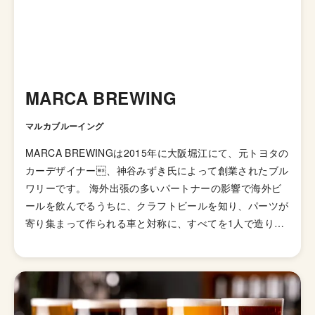
MARCA BREWING
マルカブルーイング
MARCA BREWINGは2015年に大阪堀江にて、元トヨタの
カーデザイナー、神谷みずき氏によって創業されたブル
ワリーです。 海外出張の多いパートナーの影響で海外ビ
ールを飲んでるうちに、クラフトビールを知り、パーツが
寄り集まって作られる車と対称に、すべてを1人で造り上
げるビール造りに興味を持ち、3年間の修行の後にお店を
オープンさせました。 「マルカ」という名前はパートナ
ーの実家がミカン農家で、ミカン箱に記されていた（カ）
着想を得たそうです。神谷の「か」で「マルカ」。イタリ
ア語で「マーク」や「目標」、スペイン語では「ブラン