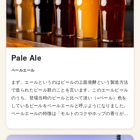
ド」という意味もあることも気に入ったのだとか。 元デ
ザイナーが手掛けるブランドらしく、ホームページ、瓶の
デザイン、ビールの名付けまでとてもオシャレで飲むから
楽しめるブルワリーとなっています。ホームページでは一
切なにも語られていないのもカッコいいですね。
Pale Ale
ペールエール
まず、エールというのはビールの上面発酵という製造方法
で造られたビール群のことを言います。このエールビール
のうち、登場当時のビールと比べて淡い（=ペール）色を
しているビールをペールエールと呼ぶようになりました。
ペールエールの特徴は「モルトのコクやホップの香りが豊
かに感じられるビール」とされていますが、派生スタイル
が山ほどあるのでこれと言った型として説明しずらいスタ
イルになっています。 発祥はイギリスですが、柑橘様の