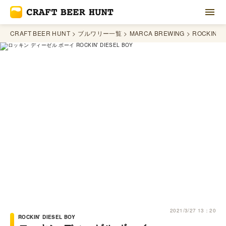
CRAFT BEER HUNT
ブルワリー一覧
MARCA BREWING
ROCKIN’ D
2021/3/27 13：20
ROCKIN’ DIESEL BOY