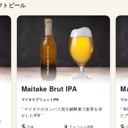
フトビール
Maitake Brut IPA
M
マイタケブリュットIPA
マル
“
マイタケのタンパク質分解酵素で麦芽を溶
“
和
かしたIPA
”
た
%
日本
アルコール度数