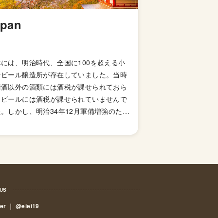
apan
本には、明治時代、全国に100を超える小
なビール醸造所が存在していました。当時
清酒以外の酒類には酒税が課せられておら
、ビールには酒税が課せられていませんで
。しかし、明治34年12月軍備増強のため
国税収入のため、ビールにも酒税が課せら
ることになり、資金力の弱い小さなビール
造所はその負担に耐えきれず姿を消してい
ました。これによりビール作りは戦後しば
くも資金力のある大手だけのものとなって
した。 しかし、1994年(平成6年)、経済
 US
策の一環としてに酒税法が改正され、ビー
eer ｜
@eiei19
製造免許に必要な最低製造量が、従来の年