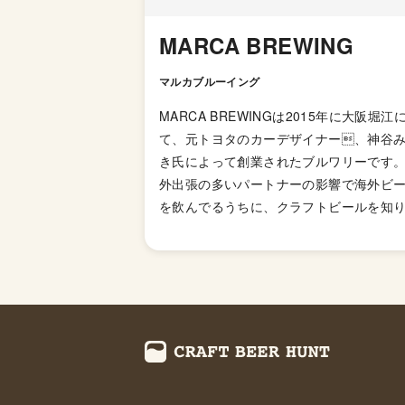
MARCA BREWING
マルカブルーイング
MARCA BREWINGは2015年に大阪堀江
て、元トヨタのカーデザイナー、神谷
き氏によって創業されたブルワリーです。
外出張の多いパートナーの影響で海外ビ
を飲んでるうちに、クラフトビールを知
パーツが寄り集まって作られる車と対称
すべてを1人で造り上げるビール造りに興
を持ち、3年間の修行の後にお店をオープ
させました。 「マルカ」という名前はパ
ナーの実家がミカン農家で、ミカン箱に
れていた（カ）着想を得たそうです。神
「か」で「マルカ」。イタリア語で「マ
ク」や「目標」、スペイン語では「ブラ