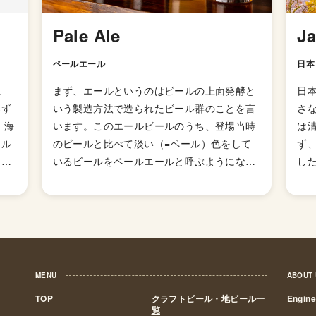
Pale Ale
J
ペールエール
日本
に
まず、エールというのはビールの上面発酵と
日
みず
いう製造方法で造られたビール群のことを言
さ
 海
います。このエールビールのうち、登場当時
は
ール
のビールと比べて淡い（=ペール）色をして
ず
り、
いるビールをペールエールと呼ぶようになり
した
に、
ました。 ペールエールの特徴は「モルトのコ
の
味
クやホップの香りが豊かに感じられるビー
れ
ン
ル」とされていますが、派生スタイルが山ほ
醸
ート
どあるのでこれと言った型として説明しずら
き
記さ
いスタイルになっています。 発祥はイギリス
ら
谷の
ですが、柑橘様のホップの香りが華やかに感
いま
MENU
ABOUT
ー
じられる「アメリカン・ペールエール」が発
政
TOP
クラフトビール・地ビール一
Engin
ン
明されてたのきっかけに世界中に広がりまし
ル
覧