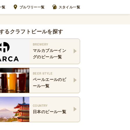
一覧
ブルワリー一覧
スタイル一覧
するクラフトビールを探す
BREWERY
マルカブルーイン
グ
のビール一覧
BEER STYLE
ペールエール
のビ
ール一覧
COUNTRY
日本
のビール一覧