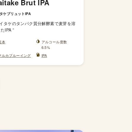
itake Brut IPA
タケブリュットIPA
イタケのタンパク質分解酵素で麦芽を溶
たIPA
”
日本
アルコール度数
6.5%
マルカブルーイング
IPA