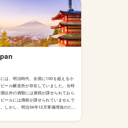
apan
本には、明治時代、全国に100を超える小
なビール醸造所が存在していました。当時
清酒以外の酒類には酒税が課せられておら
、ビールには酒税が課せられていませんで
。しかし、明治34年12月軍備増強のため
国税収入のため、ビールにも酒税が課せら
ることになり、資金力の弱い小さなビール