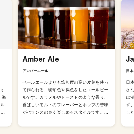
Amber Ale
J
アンバーエール
日本
に
ペールエールよりも焙煎度の高い麦芽を使っ
日
みず
て作られる、琥珀色や褐色をしたエールビー
さ
 海
ルです。カラメルやトーストのような香り、
は
ール
香ばしいモルトのフレーバーとホップの苦味
ず
り、
がバランスの良く楽しめるスタイルです。
した
に、
5℃前後の少し高めの温度で楽しむのがおす
の
味
すめ。ちなみに「アンバー」は褐色という意
れ