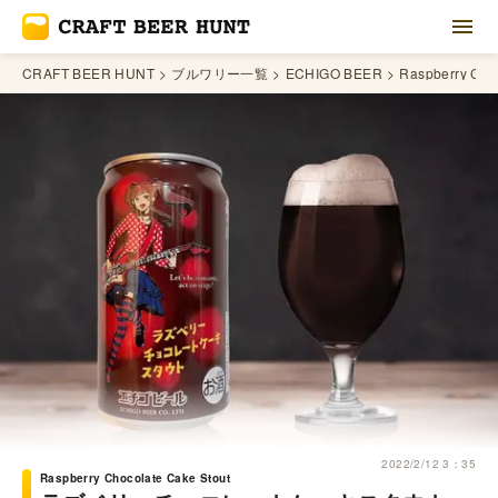
CRAFT BEER HUNT
ブルワリー一覧
ECHIGO BEER
Raspberry Cho
2022/2/12 3：35
Raspberry Chocolate Cake Stout