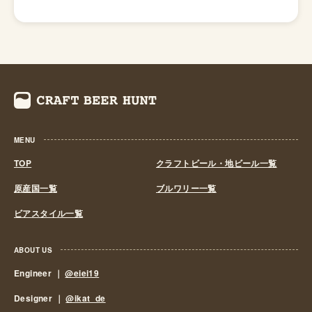
金力の弱い小さなビール醸造所はその負担に耐えきれず姿
を消していきました。これによりビール作りは戦後しばら
くも資金力のある大手だけのものとなっていました。 し
かし、1994年(平成6年)、経済政策の一環としてに酒税法
が改正され、ビール製造免許に必要な最低製造量が、従来
の年間2,000キロリッターから60キロリッターに引き下げ
られたことで転機がおとずれます。これにより、再び小規
模な醸造所の市場参入が可能になり各地で多くの地ビール
MENU
が誕生する流れができました。ちなみ、地ビール製造免許
第1号は新潟県のエチゴビールと北海道のオホーツクビー
TOP
クラフトビール・地ビール一覧
ルで、国産地ビール第1号ともいえる「エチゴビール」 と
原産国一覧
ブルワリー一覧
「オホーツクビール」が発売されました。 この経済政策
ビアスタイル一覧
は功を奏し、日本中に続々と地ビール製造業社が生まれ、
地ビールブームと呼ばれるまでとなり一時は260を超す醸
造所が全国各地に誕生しました。しかし、ただブームだけ
ABOUT US
に乗って参入したきた業社は、ビールの品質が低かった
Engineer ｜
@eiei19
り、販路をもたなかったりと、地ビールの話題性だけでの
Designer ｜
@ikat_de
経営は長続きせず徐々にその数を減らしていきました。