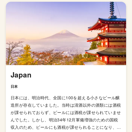
ール度数を強くしたものが主流でしたが、現代のスタウト
はそこまでアルコールの強くないものが多いです。 原材
料・醸造方法におけるポーターとの違いは、麦芽化せずに
ローストした大麦（ローストバーレイ）を使っている点に
あります。そして、スタウトスタイルの生みの親は黒ビー
ルの代名詞として有名なギネスの創業者アーサー・ギネス
です。 当時、麦芽に税金がかけられていたため、アーサ
ーは節税を目的として麦芽化していない大麦を焙煎してビ
ールを醸造することを試みました。すると、コーヒーのよ
うなシャープな苦味のビールが生まれ人気となり、瞬く間
Japan
にアイルランドから世界中に広まっていきました。 スタ
ウトの中でも様々な種類に細分化することができ、ギネス
日本
のような「ドライスタウト」、焙煎の苦味を抑えた「スイ
日本には、明治時代、全国に100を超える小さなビール醸
ートスタウト」、乳糖を加えてミルクチョコレートのよう
造所が存在していました。当時は清酒以外の酒類には酒税
な風味の「ミルクスタウト」、そしてアルコール度数を高
が課せられておらず、ビールには酒税が課せられていませ
くした強いボディの「インペリアルスタウト」などがあり
んでした。しかし、明治34年12月軍備増強のための国税
ます。
収入のため、ビールにも酒税が課せられることになり、資