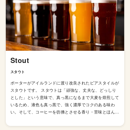
この創業の物語と志を忘れず、世界を舞台にできるような
ビール造りを心がけているロマンチックなブルワリーで
す。
Stout
スタウト
ポーターがアイルランドに渡り改良されたビアスタイルが
スタウトです。 スタウトは「頑強な、丈夫な、どっしり
とした」という意味で、真っ黒になるまで大麦を焙煎して
いるため、液色も真っ黒で、強く濃厚でコクのある味わ
い。そして、コーヒーを彷彿とさせる香り・苦味とほんの
りと感じる酸味を楽しめるビアスタイルです。 当時はス
タウト・ポーターと呼ばれており、ポーターよりもアルコ