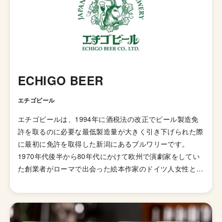
ECHIGO BEER
エチゴビール
エチゴビールは、1994年に酒税法の改正でビール製造免
許を取るのに必要な最低製造量が大きく引き下げられた際
に最初に免許を取得した新潟にあるブルワリーです。
1970年代後半から80年代にかけて欧州で演劇家をしてい
た創業者がローマで出会った絵本作家のドイツ人女性と出
会い、彼女の故郷であるドイツのビールを体験。後にこれ
を故郷の新潟から日本に広めたいと考え創業したのがエチ
ゴビールだということです。ちなみに同ブルワリーのロゴ
のヤギはこのとき出会った女性作家が書いたものです。