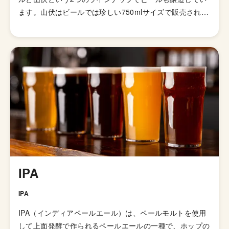
ます。山伏はビールでは珍しい750mlサイズで販売されて
います。 「自分たちが飲みたいビール」をコンセプトに
しており、万人受けする酒ではなく、個性ある田舎の、個
性ある酒をという理念で運営されています。 ホップなど
原材料の栽培なども手掛ける、自分たちでぜんぶ作っちゃ
う系のブルワリー。由緒ある酒蔵らしく、酒造りの技術は
とても高くどの銘柄もはずれがないです。 ちなみに屋号
の玉村は、初代が酒造りの修行をした上州玉村（現在の群
馬県佐波郡玉村町）にちなんだものだそうです。
IPA
IPA
IPA（インディアペールエール）は、ペールモルトを使用
して上面発酵で作られるペールエールの一種で、ホップの