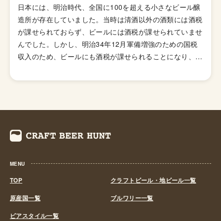
日本には、明治時代、全国に100を超える小さなビール醸
味の少ないホップを使い、ジューシーな柑橘系とフローラ
造所が存在していました。当時は清酒以外の酒類には酒税
ルのフレーバーが特徴の「ニューイングランドIPA（ヘイ
が課せられておらず、ビールには酒税が課せられていませ
ジーIPA・ジューシーIPA）」など様々なIPAのスタイルが
んでした。しかし、明治34年12月軍備増強のための国税
存在します。
収入のため、ビールにも酒税が課せられることになり、資
金力の弱い小さなビール醸造所はその負担に耐えきれず姿
を消していきました。これによりビール作りは戦後しばら
くも資金力のある大手だけのものとなっていました。 し
かし、1994年(平成6年)、経済政策の一環としてに酒税法
が改正され、ビール製造免許に必要な最低製造量が、従来
の年間2,000キロリッターから60キロリッターに引き下げ
られたことで転機がおとずれます。これにより、再び小規
模な醸造所の市場参入が可能になり各地で多くの地ビール
MENU
が誕生する流れができました。ちなみ、地ビール製造免許
第1号は新潟県のエチゴビールと北海道のオホーツクビー
TOP
クラフトビール・地ビール一覧
ルで、国産地ビール第1号ともいえる「エチゴビール」 と
原産国一覧
ブルワリー一覧
「オホーツクビール」が発売されました。 この経済政策
ビアスタイル一覧
は功を奏し、日本中に続々と地ビール製造業社が生まれ、