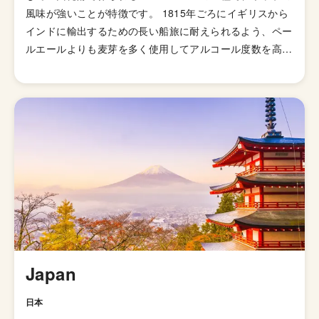
風味が強いことが特徴です。 1815年ごろにイギリスから
インドに輸出するための長い船旅に耐えられるよう、ペー
ルエールよりも麦芽を多く使用してアルコール度数を高め
て劣化・腐敗を防げるよう保存力を高めたビールが開発さ
れました。そして、1829年に「IPA（インディアンペール
エール）」の呼び名で広告が掲載されて以来、ホップの比
重が高いビールとしてイギリス国内で人気が高まってい
き、21世紀にはイギリスで最も人気のあるビアスタイル
の一つとなりました。イギリスのブルワリー教会SIBAの
金メダルを受賞したブリュードッグの「パンクIPA」など
が有名です。 伝統的なIPAのスタイルは、オーストラリア
やニュージーランドなどの当時の植民地諸国へと輸出さ
れ、各国へと普及していきましたが、アメリカではさらに
独自の進化を遂げてきました。 ローストしたモルトを使
用した「ブラックIPA」、アミログルコシターゼという酵
Japan
素を加えて頭部を取り除きドライで爽やかな飲み口を実現
した「ブリュットIPA」、ホップが強烈でアルコール度数
日本
が7.5%を超える「ダブルIPA（インペリアルIPA）」、苦