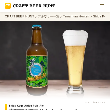
CRAFT BEER HUNT
ブルワリー一覧
Tamamura Honten
Shiga Koge 
2023/1/25 9：16
Shiga Koge Africa Pale Ale