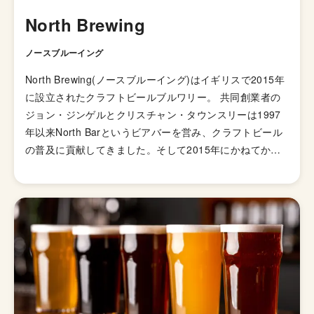
North Brewing
ノースブルーイング
North Brewing(ノースブルーイング)はイギリスで2015年
に設立されたクラフトビールブルワリー。 共同創業者の
ジョン・ジンゲルとクリスチャン・タウンスリーは1997
年以来North Barというビアバーを営み、クラフトビール
の普及に貢献してきました。そして2015年にかねてから
の夢であった自分たちのブルワリーとタップルームをビア
バーから800mほど離れた場所につくります。 Other Half
などの有名ブルワリーとコラボしつつ成長をし、2020年
にはHonestBrew Awards で2つの賞を受賞。 フラッグシ
ップ銘柄のTransmission(トランスミッション)は、リーズ
ナブルな価格にもかかわらず満足度の高い飲みごたえで多
くのファンに愛されています。