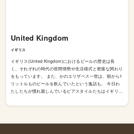
United Kingdom
イギリス
イギリス(United Kingdom)におけるビールの歴史は長
く、それぞれの時代の世間情勢や生活様式と密接な関わり
をもっています。 また、かのエリザベス一世は、朝から1
リットルものビールを飲んでいたという逸話も。 今日わ
たしたちが慣れ親しんでいるビアスタイルたちはイギリス
で生まれたものが多い。蜂蜜酒ミードから始まり、エー
ル、ビール、ペールエール、ブラウンエール、ポーター、
スタウトと発明されていきました。 古代イギリスに住ん
でいたケルト人が、イギリスで豊富に採れた野生の蜂蜜を
水に溶かし発酵させた「ミード」をつくり楽しんでいたの