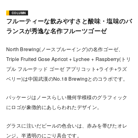
COLUMN
フルーティーな飲みやすさと酸味・塩味のバ
ランスが秀逸な名作フルーツゴーゼ
North Brewing(ノースブルーイング)の名作ゴーゼ、
Triple Fruited Gose Apricot + Lychee + Raspberry(トリ
プル フルーテッド ゴーゼ アプリコット+ライチ+ラズ
ベリー)は中国武漢のNo.18 Brewingとのコラボです。
パッケージはノースらしい幾何学模様のグラフィック
にロゴが象徴的にあしらわれたデザイン。
グラスに注いだビールの色合いは、赤みを帯びたオレ
ンジ。半透明のにごり具合です。