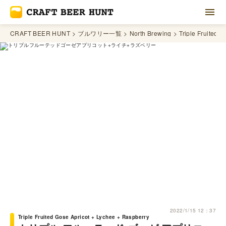
CRAFT BEER HUNT
ブルワリー一覧
North Brewing
Triple Fruited 
2022/1/15 12：37
Triple Fruited Gose Apricot + Lychee + Raspberry