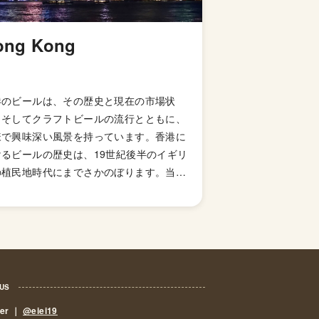
ong Kong
港のビールは、その歴史と現在の市場状
、そしてクラフトビールの流行とともに、
様で興味深い風景を持っています。香港に
けるビールの歴史は、19世紀後半のイギリ
の植民地時代にまでさかのぼります。当
、イギリスからの輸入ビールが主流であ
、地元の醸造所は存在していましたが、そ
ど一般的ではありませんでした。 20世
に入ると、香港のビール市場は次第に発展
始め、現在ではアジアでも指折りの市場と
っています。最もメジャーなブランドはフ
 US
ピンのサンミゲル（San Miguel）です。
eer ｜
@eiei19
でも最も流通しているのは「サンミゲル・