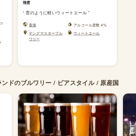
飛雲
“
雲のように軽いウィートエール
”
ッ
香港
アルコール度数 4%
ヤングマスターブル
ウィートエール
ワリー
%
ランドのブルワリー / ビアスタイル / 原産国