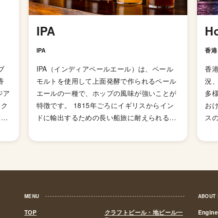
IPA
H
IPA
香港
ブ
IPA（インディアペールエール）は、ペール
香
香
モルトを使用して上面発酵で作られるペール
況
ジア
エールの一種で、ホップの風味が強いことが
多
たク
特徴です。 1815年ごろにイギリスからイン
お
てき
ドに輸出するための長い船旅に耐えられるよ
ス
ー、
う、ペールエールよりも麦芽を多く使用して
時
こと
アルコール度数を高めて劣化・腐敗を防げる
り
の醸
よう保存力を高めたビールが開発されまし
れほ
南側
た。そして、1829年に「IPA（インディアン
紀
最初
ペールエール）」の呼び名で広告が掲載され
し
区に
て以来、ホップの比重が高いビールとしてイ
な
MENU
ABOUT
ウ
ギリス国内で人気が高まっていき、21世紀に
ィリ
TOP
クラフトビール・地ビール一
Engin
）に
はイギリスで最も人気のあるビアスタイルの
中