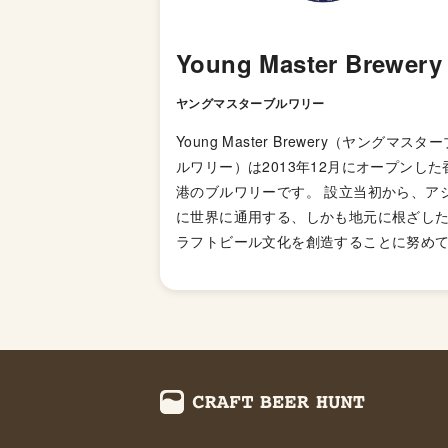
Young Master Brewery
ヤングマスターブルワリー
Young Master Brewery（ヤングマスター
ルワリー）は2013年12月にオープンした
港のブルワリーです。 設立当初から、ア
に世界に通用する、しかも地元に根ざし
ラフトビール文化を創造することに努め
ました。独創的な発想、大胆なフレーバ
鍛錬された醸造技術をビールに注入する
で、これを実現しています。 香港で2つ
造所を運営しており、どちらも香港島の
にある工業用ユニットの中にあります。
の醸造所は2013年11月にAp Lei Chau地
建設され、2番目の醸造所は2016年8月に
ォン・チュク・ハン（Wong Chuk Hang