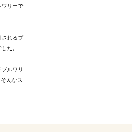
ルワリーで
目されるブ
でした。
でブルワリ
は、そんなス