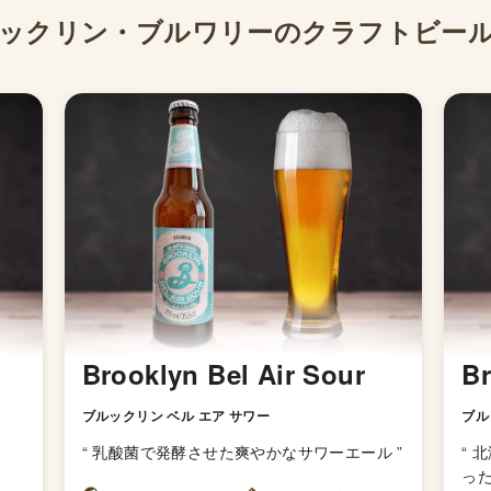
ックリン・ブルワリー
のクラフトビー
Brooklyn Bel Air Sour
Br
ブルックリン ベル エア サワー
ブル
“
乳酸菌で発酵させた爽やかなサワーエール
”
“
北
っ