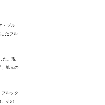
ク・ブル
業したブル
した。現
ず、地元の
、ブルック
始、その