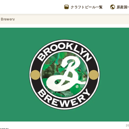
クラフトビール一覧
原産国
 Brewery
2
rewery