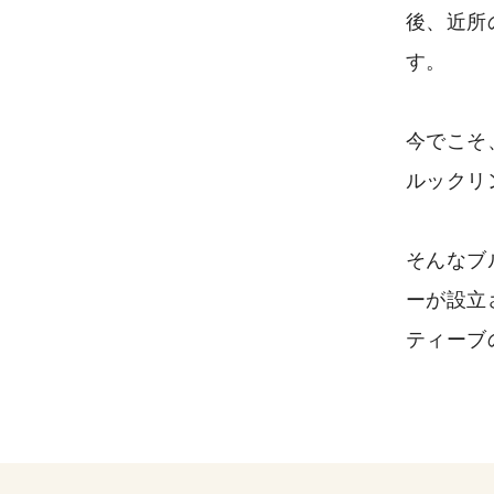
後、近所
す。
今でこそ
ルックリ
そんなブ
ーが設立さ
ティーブ