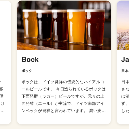
Bock
J
ボック
日本
で
ボックは、ドイツ発祥の伝統的なハイアルコ
日
部
ールビールです。 今日造られているボックは
さ
備
下面発酵（ラガー）ビールですが、元々の上
は
受け
面発酵（エール）が主流で、ドイツ南部アイ
ず
クラ
ンベックが発祥と言われています。 濃い麦汁
した
リー
から造られる、黒や茶色など比較的濃い目の
の
で熊
色、どっしりとした喉越し、ハイアルコー
れ