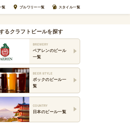
一覧
ブルワリー一覧
スタイル一覧
するクラフトビールを探す
BREWERY
ベアレン
のビール
一覧
BEER STYLE
ボック
のビール一
覧
COUNTRY
日本
のビール一覧