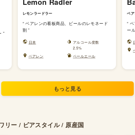
Lemon Radler
Ba
レモンラードラー
ベア
“
ベアレンの看板商品、ビールのレモネード
“
ベ
割
”
ー
ー
”
日本
アルコール度数
2.5%
ベアレン
ペールエール
もっと見る
リー / ビアスタイル / 原産国