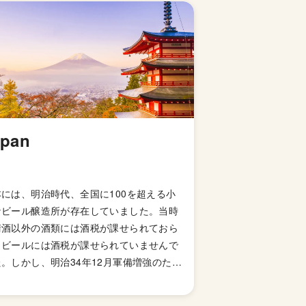
apan
本には、明治時代、全国に100を超える小
なビール醸造所が存在していました。当時
清酒以外の酒類には酒税が課せられておら
、ビールには酒税が課せられていませんで
。しかし、明治34年12月軍備増強のため
国税収入のため、ビールにも酒税が課せら
ることになり、資金力の弱い小さなビール