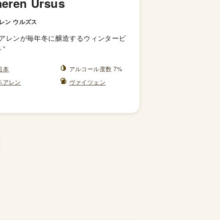
eren Ursus
レン ウルズス
アレンが毎年冬に醸造するウィンタービ
ル
”
日本
アルコール度数 7%
ベアレン
ヴァイツェン