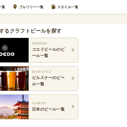
一覧
ブルワリー一覧
スタイル一覧
するクラフトビールを探す
BREWERY
コエドビール
のビ
ール一覧
BEER STYLE
ピルスナー
のビー
ル一覧
COUNTRY
日本
のビール一覧