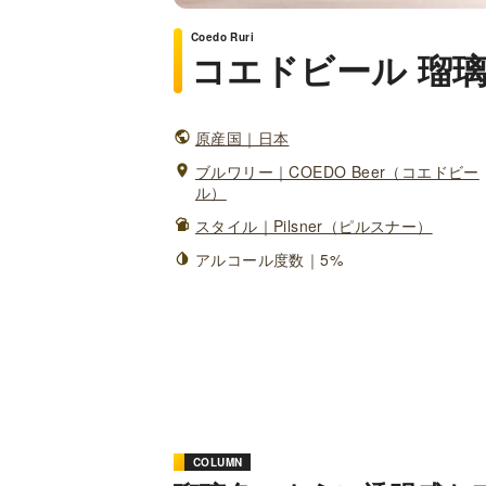
Coedo Ruri
コエドビール 瑠
原産国｜日本
ブルワリー｜COEDO Beer（コエドビー
ル）
スタイル｜Pilsner（ピルスナー）
アルコール度数｜5%
COLUMN