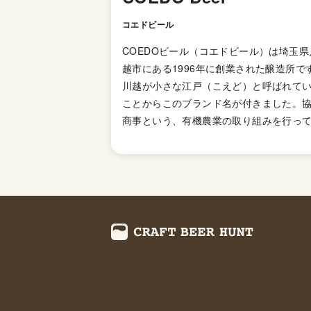
コエドビール
COEDOビール（コエドビール）は埼玉県
越市にある1996年に創業された醸造所で
川越が小さな江戸（こえど）と呼ばれて
ことからこのブランド名が付きました。
商事という、有機農業の取り組みを行っ
る会社が母体となっており、川越ととも
るブルワリーです。 川越には、古くから
を健全に保つための「緑肥（＝緑の肥料
として麦を植えるという農法がありまし
現代の川越では、土づくりのためと、こ
は収穫せずに土に返してしまっていまし
が、これを使ってビールを造ってみては
か、という着想からビール作りが始まり
た。 ドイツから代々ブラウマイスターを
とする4代目クリスチャン・ミッターバウ