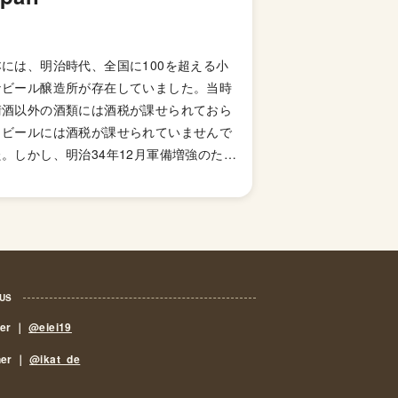
本には、明治時代、全国に100を超える小
なビール醸造所が存在していました。当時
清酒以外の酒類には酒税が課せられておら
、ビールには酒税が課せられていませんで
。しかし、明治34年12月軍備増強のため
国税収入のため、ビールにも酒税が課せら
ることになり、資金力の弱い小さなビール
造所はその負担に耐えきれず姿を消してい
ました。これによりビール作りは戦後しば
くも資金力のある大手だけのものとなって
した。 しかし、1994年(平成6年)、経済
 US
策の一環としてに酒税法が改正され、ビー
eer ｜
@eiei19
製造免許に必要な最低製造量が、従来の年
,000キロリッターから60キロリッターに
ner ｜
@ikat_de
き下げられたことで転機がおとずれます。