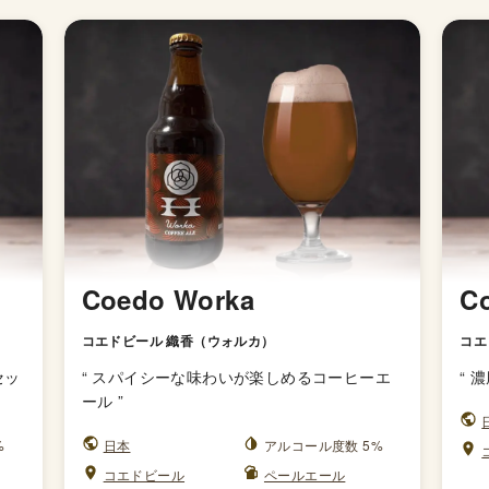
Coedo Worka
C
コエドビール 織香（ウォルカ）
コエ
セッ
“
スパイシーな味わいが楽しめるコーヒーエ
“
濃
ール
”
%
日本
アルコール度数 5%
コエドビール
ペールエール