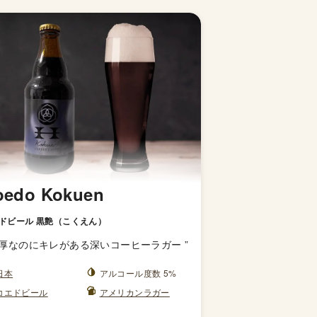
oedo Kokuen
ドビール 黒艶（こくえん）
厚なのにキレがある深いコーヒーラガー
”
日本
アルコール度数 5%
コエドビール
アメリカンラガー