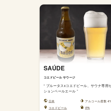
SAÚDE
コエドビール サウージ
“
ブルータスxコエドビール、サウナ専用
ションペールエール
”
日本
アルコール度数 4
コエドビール
IPA