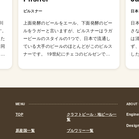
ピルスナー
日本
川
上面発酵のビールをエール、下面発酵のビー
日
す。
ルをラガーと言いますが、ピルスナーはラガ
さ
いた
ービールのスタイルの1つで、日本で流通し
は
協同
ている大手のビールのほとんどがこのピルス
ず
てい
ナーです。 19世紀にチェコのピルゼンで生
した
にあ
まれた「ピルスナーウルケル」を発端に、世
の
土壌
界中で最も広く普及しているビアスタイル
れ
）」
で、淡色でアルコール度数は低め、キレのあ
醸
た。
る爽やかなのどごしと、ホップの苦味が特徴
き
の麦
です。 ピルスナーについて語るには、ラガー
ら
た
ビールのことを知る必要があります。ラガー
いま
MENU
ABOUT
どう
ビールは、下面、低温、長期発酵を特徴とし
政
TOP
クラフトビール・地ビール一
Engin
まし
た比較的近代的なビールの製造方法です。こ
ル
覧
家業
の製造方法が確立された経緯は詳しくはわか
間2
Desig
原産国一覧
ブルワリー一覧
ア
っていないらしいですが、1年の半分以上が
引