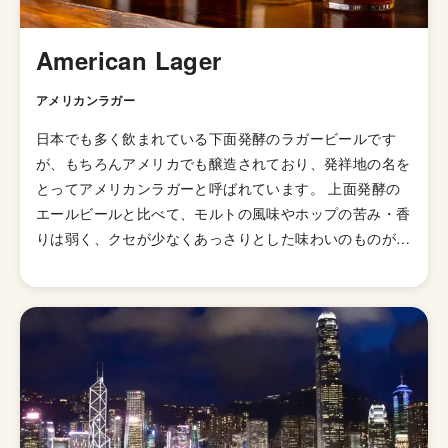
ズ」や、ピンク色のベルリナーヴァイス「サワーパンチ」
がフラッグシップとして人気です。 2022年3月7日には、
American Lager
東京・赤坂に世界初のタップルーム「Carbon Brews
Tokyo」がオープンしました。ここでは、Carbon Brews
アメリカンラガー
のクラフトビールとともに、香港で古くから親しまれる家
日本でも多く飲まれている下面発酵のラガービールです
庭料理や屋台料理を中心としたビールに合う個性豊かな香
が、もちろんアメリカでも醸造されており、発祥地の名を
港料理が提供されています。 赤坂駅から徒歩約1分の場所
とってアメリカンラガーと呼ばれています。 上面発酵の
にある「Carbon Brews Tokyo」は、香港トラムを象徴す
エールビールと比べて、モルトの風味やホップの苦み・香
るノスタルジックなグリーンとグレーで統一された温かみ
りは弱く、クセが少なくあっさりとした味わいのものが多
のある空間で、カウンターやテーブル席が用意されていま
いです。炭酸が強めでキレのある爽やかなのどごしを楽し
す。また、入口で缶ビールやオリジナルTシャツ、サング
むことができます。麦芽以外にとうもろこしやお米などの
ラス、トートバッグなども販売されています。
原料を一緒に使っており、軽い口当たりやほんのりと感じ
る甘みを作り出しています。 軽やかな口当たりとキレの
あるのどごしで、夏にキーンと冷やして飲みたいビアスタ
イルです。