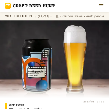
CRAFT BEER HUNT
ブルワリー一覧
Carbon Brews
earth people
2023/4/8 12：39
earth people