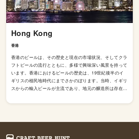
Hong Kong
香港
香港のビールは、その歴史と現在の市場状況、そしてクラ
フトビールの流行とともに、多様で興味深い風景を持って
います。香港におけるビールの歴史は、19世紀後半のイ
ギリスの植民地時代にまでさかのぼります。当時、イギリ
スからの輸入ビールが主流であり、地元の醸造所は存在し
ていましたが、それほど一般的ではありませんでした。
20世紀に入ると、香港のビール市場は次第に発展し始
め、現在ではアジアでも指折りの市場となっています。最
もメジャーなブランドはフィリピンのサンミゲル（San
Miguel）です。中でも最も流通しているのは「サンミゲ
ル・ピルセン」という種類で、ほのかな甘い香りにアジア