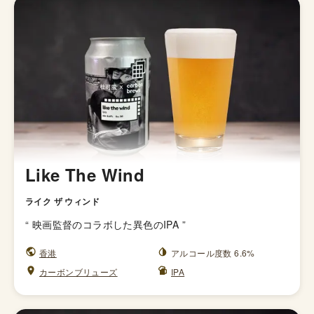
Like The Wind
ライク ザ ウィンド
“
映画監督のコラボした異色のIPA
”
香港
アルコール度数 6.6%
カーボンブリューズ
IPA