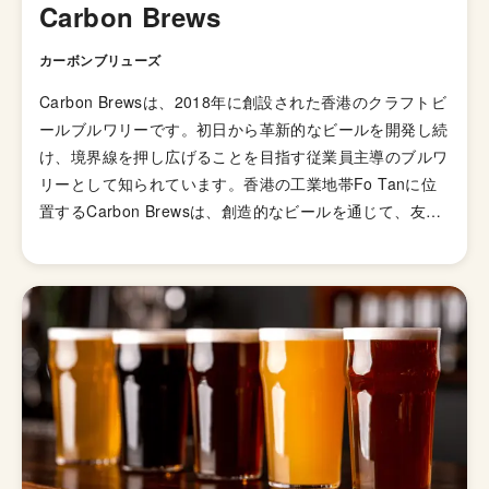
Carbon Brews
カーボンブリューズ
Carbon Brewsは、2018年に創設された香港のクラフトビ
ールブルワリーです。初日から革新的なビールを開発し続
け、境界線を押し広げることを目指す従業員主導のブルワ
リーとして知られています。香港の工業地帯Fo Tanに位
置するCarbon Brewsは、創造的なビールを通じて、友人
と共有できるような興奮をもたらすことを目標としていま
す。 香港ブランドとして最大のクラフトビールメーカー
であり、多国籍マクロブルワリーを含めると香港第2位の
規模を誇っています。最高級の醸造設備を持ち、35HLの4
槽式醸造所や、実験的な24HLタンクから最大の140HLタ
ンクまで計16基の発酵槽、CFTクラフトマスター自動缶
詰ライン、ライビンガー瓶詰ラインなどを備えています。
Carbon Brewsは、最大8種類の定番ビールと、年間20種
類の季節限定ビールやスペシャルリリースを提供してお
り、特にダブルヘイジーIPA「クレイジーリッチルプリン