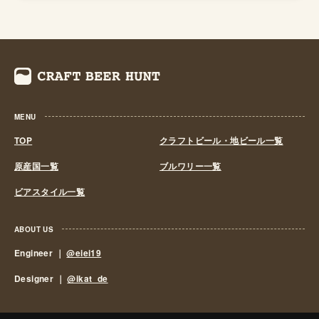
くも資金力のある大手だけのものとなっていました。 し
かし、1994年(平成6年)、経済政策の一環としてに酒税法
が改正され、ビール製造免許に必要な最低製造量が、従来
の年間2,000キロリッターから60キロリッターに引き下げ
られたことで転機がおとずれます。これにより、再び小規
模な醸造所の市場参入が可能になり各地で多くの地ビール
MENU
が誕生する流れができました。ちなみ、地ビール製造免許
第1号は新潟県のエチゴビールと北海道のオホーツクビー
TOP
クラフトビール・地ビール一覧
ルで、国産地ビール第1号ともいえる「エチゴビール」 と
原産国一覧
ブルワリー一覧
「オホーツクビール」が発売されました。 この経済政策
ビアスタイル一覧
は功を奏し、日本中に続々と地ビール製造業社が生まれ、
地ビールブームと呼ばれるまでとなり一時は260を超す醸
造所が全国各地に誕生しました。しかし、ただブームだけ
ABOUT US
に乗って参入したきた業社は、ビールの品質が低かった
Engineer ｜
@eiei19
り、販路をもたなかったりと、地ビールの話題性だけでの
Designer ｜
@ikat_de
経営は長続きせず徐々にその数を減らしていきました。
しかし、2011年頃よりクラフトビールに徐々に火が付き
はじめます。それまでの醸造所/地ビールからブルワリー/