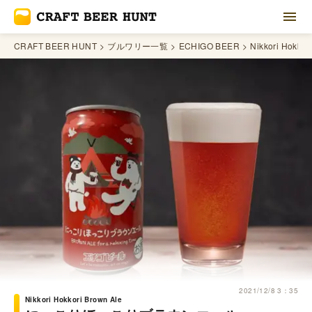
CRAFT BEER HUNT
ブルワリー一覧
ECHIGO BEER
Nikkori Hokkor
2021/12/8 3：35
Nikkori Hokkori Brown Ale