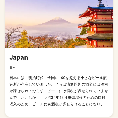
と同様に、香りを楽しむなら少し高めの温度（7〜13度）
がおすすめです。
Japan
日本
日本には、明治時代、全国に100を超える小さなビール醸
造所が存在していました。当時は清酒以外の酒類には酒税
が課せられておらず、ビールには酒税が課せられていませ
んでした。しかし、明治34年12月軍備増強のための国税
収入のため、ビールにも酒税が課せられることになり、資
金力の弱い小さなビール醸造所はその負担に耐えきれず姿
を消していきました。これによりビール作りは戦後しばら