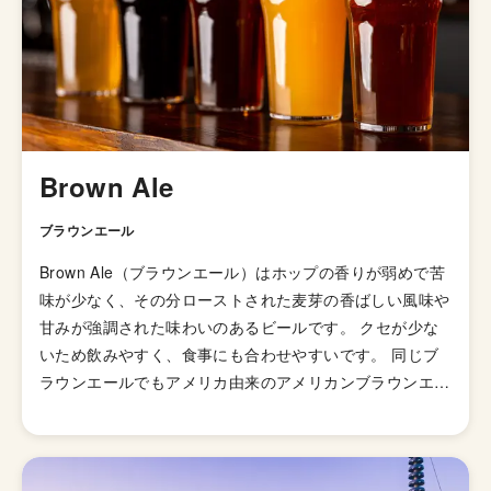
ビール造りを心がけているロマンチックなブルワリーで
す。
Brown Ale
ブラウンエール
Brown Ale（ブラウンエール）はホップの香りが弱めで苦
味が少なく、その分ローストされた麦芽の香ばしい風味や
甘みが強調された味わいのあるビールです。 クセが少な
いため飲みやすく、食事にも合わせやすいです。 同じブ
ラウンエールでもアメリカ由来のアメリカンブラウンエー
ルはホップの香りを強く引く出したものが多く、イギリス
由来のイングリッシュブラウンエールとは味や香りが大き
く異なります。 Stout（スタウト）やPorter（ポーター）