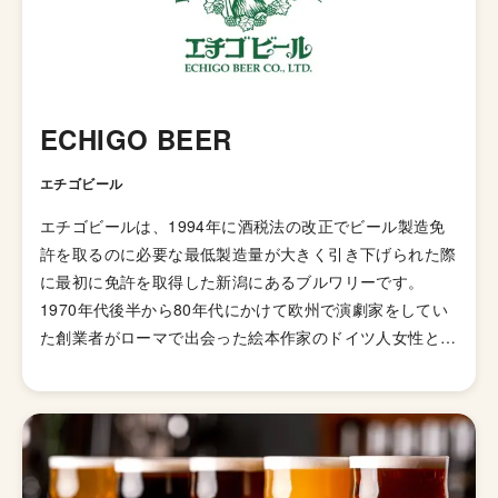
ECHIGO BEER
エチゴビール
エチゴビールは、1994年に酒税法の改正でビール製造免
許を取るのに必要な最低製造量が大きく引き下げられた際
に最初に免許を取得した新潟にあるブルワリーです。
1970年代後半から80年代にかけて欧州で演劇家をしてい
た創業者がローマで出会った絵本作家のドイツ人女性と出
会い、彼女の故郷であるドイツのビールを体験。後にこれ
を故郷の新潟から日本に広めたいと考え創業したのがエチ
ゴビールだということです。ちなみに同ブルワリーのロゴ
のヤギはこのとき出会った女性作家が書いたものです。
この創業の物語と志を忘れず、世界を舞台にできるような