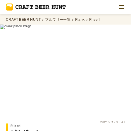
CRAFT BEER HUNT
ブルワリー一覧
Plank
Pilserl
2021/9/12 9：41
Pilserl