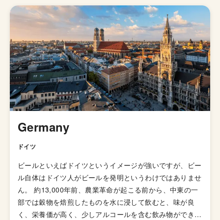
す。 ピルスナーについて語るには、ラガービールのこと
を知る必要があります。ラガービールは、下面、低温、長
期発酵を特徴とした比較的近代的なビールの製造方法で
す。この製造方法が確立された経緯は詳しくはわかってい
ないらしいですが、1年の半分以上が寒い時期である地方
で、冬季にはビールの醸造が困難だという制約条件を打破
するために考え出されたと言われています。 ピルスナー
は淡い黄金色（それまではブラウンが主流）とスッキリと
した味わいで人気を博し、いっきに市場に広まったと言わ
れています。このスタイルが世界的に普及している理由と
Germany
しては、この万人受けする味わいと大量生産するためにそ
れなりの設備投資を要するので大手資本が続々と参入した
ドイツ
ためと考えられています。
ビールといえばドイツというイメージが強いですが、ビー
ル自体はドイツ人がビールを発明というわけではありませ
ん。 約13,000年前、農業革命が起こる前から、中東の一
部では穀物を焙煎したものを水に浸して飲むと、味が良
く、栄養価が高く、少しアルコールを含む飲み物ができる