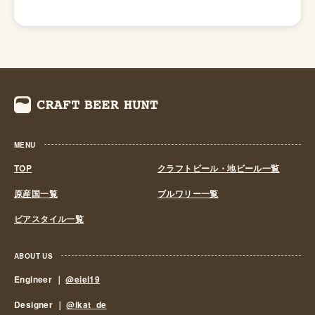
ことを発見していました。イスラエルのハイファで最近行
われた考古学的発掘調査では、古代の醸造所の名残が発見
されました。やがて、アルコール度数の低い「液体パン」
は世界中のほぼすべての文化で主食となる飲み物となりま
した。 その後、世界のいたるところで、大麦やトウモロ
コシなどさまざまな穀物を今日の麦芽の代わりにつかって
ビールを造る試みは行われてきました。しかし、ミュンヘ
ンの北に位置するハレルタウ地方で発見された特別なホッ
MENU
プと大麦麦芽を用いて醸造すると非常に高品質なビールが
できることが発見されると、この製法がいたく気に入った
TOP
クラフトビール・地ビール一覧
ドイツ人たちはこれこそがビールの正式な製造法だと考
原産国一覧
ブルワリー一覧
え、かの有名なドイツの「ビール純粋令」を制定をしま
ビアスタイル一覧
す。 ビール純粋令とは、1516年4月23日にバイエルン公
ヴィルヘルム4世が制定したもので「ビールは、麦芽・ホ
ップ・水・酵母のみを原料とする」という内容の一文で知
ABOUT US
られる法律です。この法律は現在でも有効で、食品に関す
Engineer ｜
@eiei19
る最古の法律として有名です。 ビール純粋令の制定から
Designer ｜
@ikat_de
300年後の19世紀後半、フランスとドイツの科学者たち