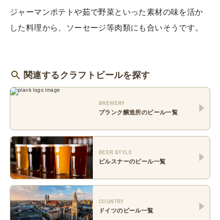
ジャーマンポテトや茹で野菜といった素材の味を活か
した料理から、ソーセージ等肉類にも合いそうです。
関連するクラフトビールを探す
BREWERY
プランク醸造所
のビール一覧
BEER STYLE
ピルスナー
のビール一覧
COUNTRY
ドイツ
のビール一覧