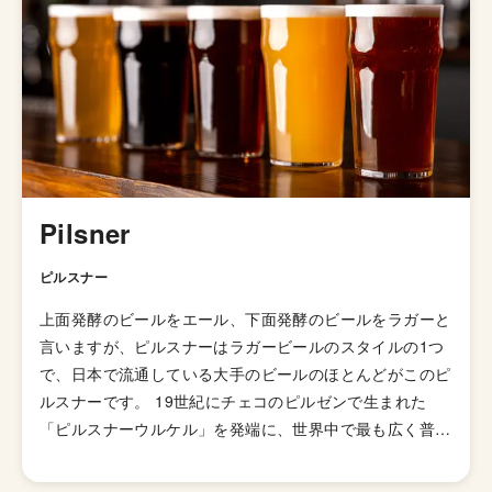
クは白眉。小麦のビールを愛する者ならば、必ず飲むべ
し。
Pilsner
ピルスナー
上面発酵のビールをエール、下面発酵のビールをラガーと
言いますが、ピルスナーはラガービールのスタイルの1つ
で、日本で流通している大手のビールのほとんどがこのピ
ルスナーです。 19世紀にチェコのピルゼンで生まれた
「ピルスナーウルケル」を発端に、世界中で最も広く普及
しているビアスタイルで、淡色でアルコール度数は低め、
キレのある爽やかなのどごしと、ホップの苦味が特徴で