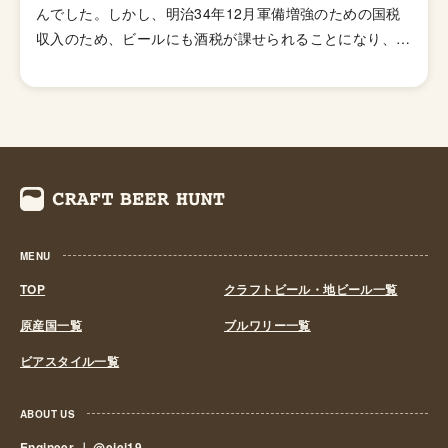
んでした。しかし、明治34年12月軍備増強のための国税
収入のため、ビールにも酒税が課せられることになり、資
金力の弱い小さなビール醸造所はその負担に耐えきれず姿
を消していきました。これによりビール作りは戦後しばら
くも資金力のある大手だけのものとなっていました。 し
かし、1994年(平成6年)、経済政策の一環としてに酒税法
が改正され、ビール製造免許に必要な最低製造量が、従来
の年間2,000キロリッターから60キロリッターに引き下げ
られたことで転機がおとずれます。これにより、再び小規
模な醸造所の市場参入が可能になり各地で多くの地ビール
MENU
が誕生する流れができました。ちなみ、地ビール製造免許
第1号は新潟県のエチゴビールと北海道のオホーツクビー
TOP
クラフトビール・地ビール一覧
ルで、国産地ビール第1号ともいえる「エチゴビール」 と
原産国一覧
ブルワリー一覧
「オホーツクビール」が発売されました。 この経済政策
ビアスタイル一覧
は功を奏し、日本中に続々と地ビール製造業社が生まれ、
地ビールブームと呼ばれるまでとなり一時は260を超す醸
造所が全国各地に誕生しました。しかし、ただブームだけ
ABOUT US
に乗って参入したきた業社は、ビールの品質が低かった
Engineer ｜
@eiei19