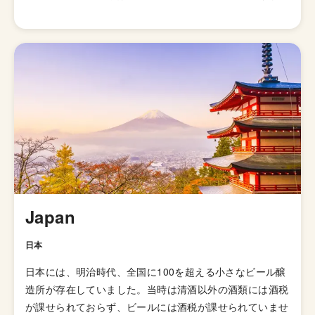
かに感じられるビール」とされていますが、派生スタイル
が山ほどあるのでこれと言った型として説明しずらいスタ
イルになっています。 発祥はイギリスですが、柑橘様の
ホップの香りが華やかに感じられる「アメリカン・ペール
エール」が発明されてたのきっかけに世界中に広がりまし
た。あまりとりあげられないですが、「イングリッシュ・
ペールエール」と呼ばれる群も存在していて、品評会でも
別のスタイルで扱われています。起源はイングランドの田
園地帯で醸造されていたアンバー色のオクトーバービール
とされています。 日本のクラフトビールの代表格「よな
よなエール」がこのペールエールで、苦味も比較的控えめ
で飲みやすくいろんな食事にも合わせやすいのでクラフト
Japan
ビールビギナーにオススメのスタイルと言えます。
日本
日本には、明治時代、全国に100を超える小さなビール醸
造所が存在していました。当時は清酒以外の酒類には酒税
が課せられておらず、ビールには酒税が課せられていませ