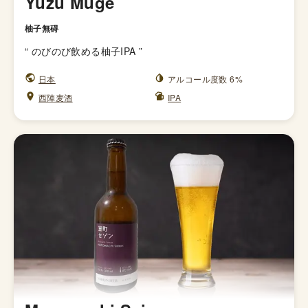
Yuzu Muge
柚子無碍
“
のびのび飲める柚子IPA
”
日本
アルコール度数 6%
西陣麦酒
IPA