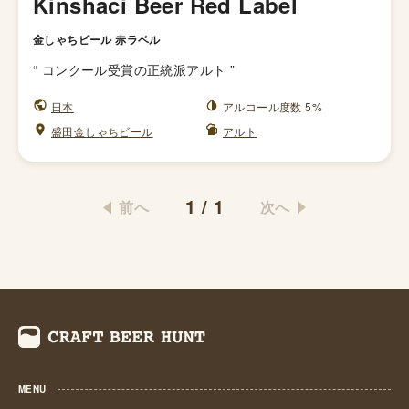
Kinshaci Beer Red Label
金しゃちビール 赤ラベル
“
コンクール受賞の正統派アルト
”
日本
アルコール度数 5%
盛田金しゃちビール
アルト
1
/
1
前へ
次へ
MENU