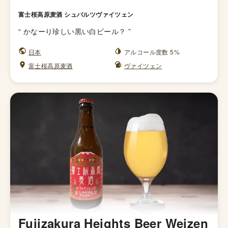
富士桜高原麦酒 シュバルツヴァイツェン
“
かなーり珍しい黒い白ビール？
”
日本
アルコール度数 5%
富士桜高原麦酒
ヴァイツェン
Fujizakura Heights Beer Weizen