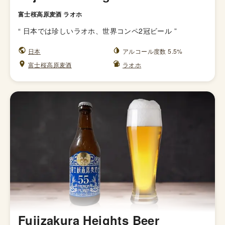
富士桜高原麦酒 ラオホ
“
日本では珍しいラオホ、世界コンペ2冠ビール
”
日本
アルコール度数 5.5%
富士桜高原麦酒
ラオホ
Fujizakura Heights Beer