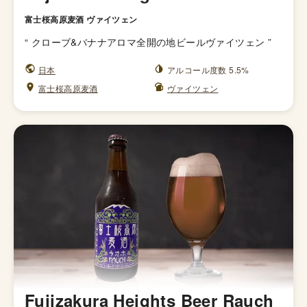
富士桜高原麦酒 ヴァイツェン
“
クローブ&バナナアロマ全開の地ビールヴァイツェン
”
日本
アルコール度数 5.5%
富士桜高原麦酒
ヴァイツェン
Fujizakura Heights Beer Rauch