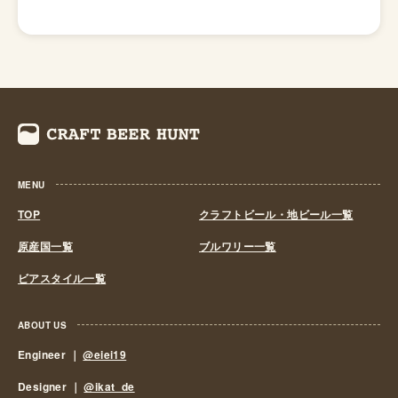
かし、その当時人気のアルコール飲料はワインとブランデ
ーであり、ビールはシェアを伸ばすことができません。
その時、市場に好まれなかったビールの代わりネタとして
生まれたのが、トウヒという植物の実やトゲ、エキスを使
って味付けされた「トウヒビール(スプルースビール)」で
す。ノンアルコールとアルコール入りどちらも開発されま
した。 18世紀から「イギリス植民地にいたイギリス兵が1
日6パイントのビールを飲む権利」と「独立した米国から
MENU
移民した英国民たち」という2つのマーケットを基盤に、
多くの醸造所が生まれます。しかし、19世紀後半から20
TOP
クラフトビール・地ビール一覧
世紀前半にかけて州政府と連邦政府が「禁酒令」を行った
原産国一覧
ブルワリー一覧
影響を受け、４分の３ほどの醸造所が閉鎖。 禁酒令は
ビアスタイル一覧
1920年代半ばまでにほぼ終了し、規制下にあったもの
の、食事は提供せずにビールのみを提供する「ビールパー
ラー」の出現と普及により、ビールはカナダの国民的飲み
ABOUT US
物としての地位を確立してしきます。 今日では、クラフ
Engineer ｜
@eiei19
トビールは醸造量・消費量ともに急成長しており、「若い
Designer ｜
@ikat_de
男性」というカナダにおけるビール従来のターゲット以外