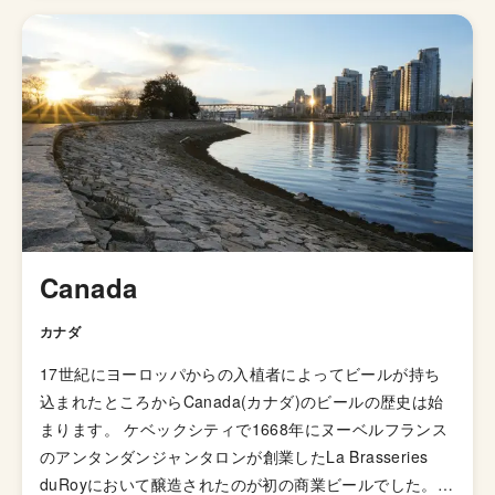
エール）」の呼び名で広告が掲載されて以来、ホップの比
重が高いビールとしてイギリス国内で人気が高まってい
き、21世紀にはイギリスで最も人気のあるビアスタイル
の一つとなりました。イギリスのブルワリー教会SIBAの
金メダルを受賞したブリュードッグの「パンクIPA」など
が有名です。 伝統的なIPAのスタイルは、オーストラリア
やニュージーランドなどの当時の植民地諸国へと輸出さ
れ、各国へと普及していきましたが、アメリカではさらに
独自の進化を遂げてきました。 ローストしたモルトを使
用した「ブラックIPA」、アミログルコシターゼという酵
Canada
素を加えて頭部を取り除きドライで爽やかな飲み口を実現
した「ブリュットIPA」、ホップが強烈でアルコール度数
カナダ
が7.5%を超える「ダブルIPA（インペリアルIPA）」、苦
17世紀にヨーロッパからの入植者によってビールが持ち
味の少ないホップを使い、ジューシーな柑橘系とフローラ
込まれたところからCanada(カナダ)のビールの歴史は始
ルのフレーバーが特徴の「ニューイングランドIPA（ヘイ
まります。 ケベックシティで1668年にヌーベルフランス
ジーIPA・ジューシーIPA）」など様々なIPAのスタイルが
のアンタンダンジャンタロンが創業したLa Brasseries
存在します。
duRoyにおいて醸造されたのが初の商業ビールでした。し