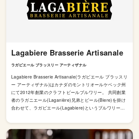
Lagabiere Brasserie Artisanale
ラガビエール ブラッスリー アーティザナル
Lagabiere Brasserie Artisanale(ラガビエール ブラッスリ
ー アーティザナル)はカナダのモントリオールケベック州
にて2012年創業のクラフトビールブルワリー。 共同創業
者のラガニエール(Laganière)兄弟とビール(Biere)を掛け
合わせて、ラガビエール(Lagabiere)というブルワリー名
になったと思われます。 2016年に新しい醸造所をつくり
体制を拡大して以降、フラッグシップ銘柄の
「TaMeilleure(タ メイユール)」を筆頭に数々のビールア
ワードを受賞し、名実共にカナダケベックのトップクラス