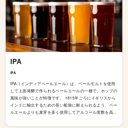
ブルワリーに成長を遂げました。 カナダで初めてNE-
IPA(ヘイジーIPA)を醸造したブルワリーとしても有名で
す。
IPA
IPA
IPA（インディアペールエール）は、ペールモルトを使用
して上面発酵で作られるペールエールの一種で、ホップの
風味が強いことが特徴です。 1815年ごろにイギリスから
インドに輸出するための長い船旅に耐えられるよう、ペー
ルエールよりも麦芽を多く使用してアルコール度数を高め
て劣化・腐敗を防げるよう保存力を高めたビールが開発さ
れました。そして、1829年に「IPA（インディアンペール