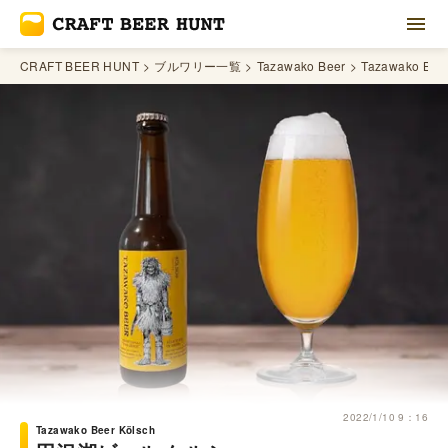
CRAFT BEER HUNT
ブルワリー一覧
Tazawako Beer
Tazawako Beer
2022/1/10 9：16
Tazawako Beer Kölsch