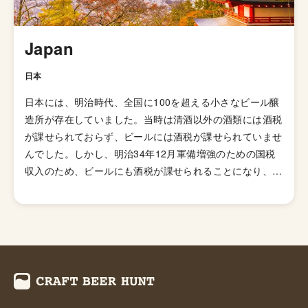
Japan
日本
日本には、明治時代、全国に100を超える小さなビール醸
造所が存在していました。当時は清酒以外の酒類には酒税
が課せられておらず、ビールには酒税が課せられていませ
んでした。しかし、明治34年12月軍備増強のための国税
収入のため、ビールにも酒税が課せられることになり、資
金力の弱い小さなビール醸造所はその負担に耐えきれず姿
を消していきました。これによりビール作りは戦後しばら
くも資金力のある大手だけのものとなっていました。 し
かし、1994年(平成6年)、経済政策の一環としてに酒税法
が改正され、ビール製造免許に必要な最低製造量が、従来
の年間2,000キロリッターから60キロリッターに引き下げ
られたことで転機がおとずれます。これにより、再び小規
模な醸造所の市場参入が可能になり各地で多くの地ビール