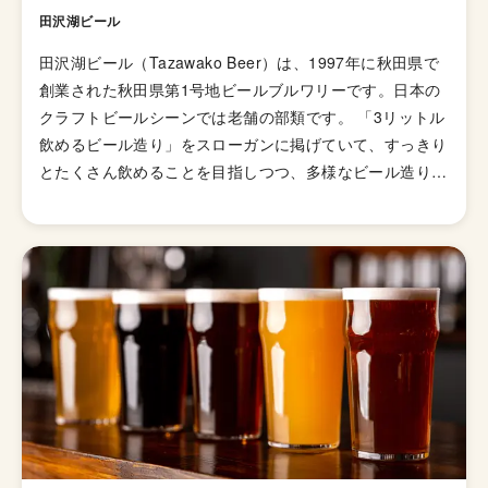
田沢湖ビール
田沢湖ビール（Tazawako Beer）は、1997年に秋田県で
創業された秋田県第1号地ビールブルワリーです。日本の
クラフトビールシーンでは老舗の部類です。 「3リットル
飲めるビール造り」をスローガンに掲げていて、すっきり
とたくさん飲めることを目指しつつ、多様なビール造りに
チャレンジしています。 スローガンは、初代工場長であ
る小松勝久がビール造りの研修でドイツを訪れた際、ビア
パブで言われたこの一言からきています。 「うまいの
か、まずいのか、とりあえず３リットル飲んでから決めて
くれ」 まずいビールは３リットルなんて絶対飲めない。
飲めば飲むほど、喉が渇いて飲みたくなるようなビールを
造って、腹いっぱい料理を食べて、うまいビールをみんな
で歌って笑ってたくさん飲む。 秋田県のブルワリーらし
くレギュラーラインナップにはナマハゲがプリントされて
います。