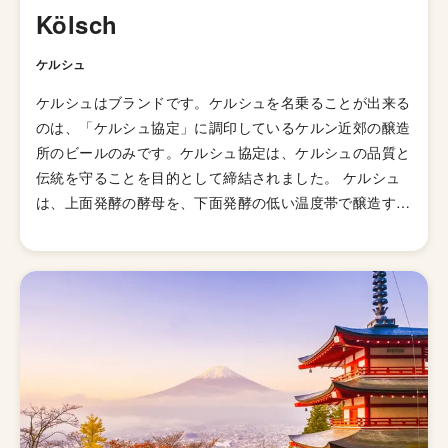
Kölsch
ケルシュ
ケルシュはブランドです。ケルシュを名乗ることが出来る
のは、「ケルシュ協定」に調印しているケルン近郊の醸造
所のビールのみです。ケルシュ協定は、ケルシュの品質と
伝統を守ることを目的として締結されました。 ケルシュ
は、上面発酵の酵母を、下面発酵の低い温度帯で醸造する
ビールです。外観は、透明感ある淡い黄金色、きめ細かい
泡立ち。フルーティで華やかな香り。苦味は非常に弱く、
銘柄によっては甘味や弱い酸味を感じます。後味はすっき
りしており、喉越しはとても軽く飲みやすいビールです。
苦いビールが苦手な方にもオススメです。 ケルン以外で
造られたケルシュっぽい製法で造られたビールはケルシュ
スタイルと呼ぶことが多いです。