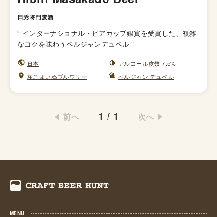
日秀将門麦酒
“
インターナショナル・ビアカップ銀賞を受賞した、複雑
なコクを味わうベルジャンデュベル
”
日本
アルコール度数 7.5%
柏こまいぬブルワリー
ベルジャン デュベル
1
/
1
前へ
次へ
MENU