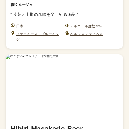
馨和 ルージュ
“
麦芽と山椒の風味を楽しめる逸品
”
日本
アルコール度数 9%
ファーイーストブルーイン
ベルジャン デュベル
グ
Hibiri Masakado Beer