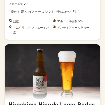
フェーズシフト
“
春から夏へのフェーズシフトで飲みたいIPL
”
日本
アルコール度数 5%
ノムクラフト ブリューイン
インディアペールラガー
グ
Hiroshima Hinode Lager Barley