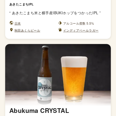
あきたこまちIPL
“
あきたこまち米と横手産IBUKIホップをつかったIPL
”
日本
アルコール度数 5.5%
秋田あくらビール
インディアペールラガー
Abukuma CRYSTAL