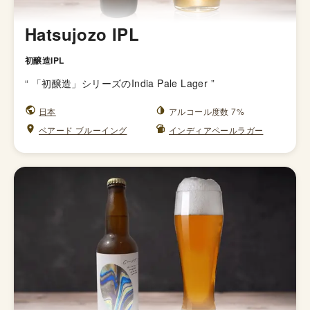
Hatsujozo IPL
初醸造IPL
“
「初醸造」シリーズのIndia Pale Lager
”
日本
アルコール度数 7%
ベアード ブルーイング
インディアペールラガー