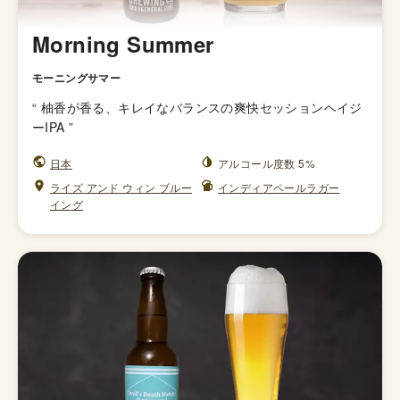
Morning Summer
モーニングサマー
“
柚香が香る、キレイなバランスの爽快セッションヘイジ
ーIPA
”
日本
アルコール度数 5%
ライズ アンド ウィン ブルー
インディアペールラガー
イング