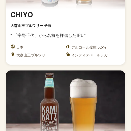
CHIYO
大森山王ブルワリー チヨ
“
「宇野千代」から名前を拝借したIPL
”
日本
アルコール度数 5.5%
大森山王ブルワリー
インディアペールラガー