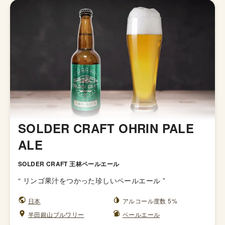
SOLDER CRAFT OHRIN PALE
ALE
SOLDER CRAFT 王林ペールエール
“
リンゴ果汁をつかった珍しいペールエール
”
日本
アルコール度数 5%
半田銀山ブルワリー
ペールエール