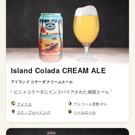
Island Colada CREAM ALE
アイランド コラーダ クリームエール
“
ピニャコラーダにインスパイアされた南国エール
”
アメリカ
アルコール度数 6%
コナ・ブルーイング
ペールエール