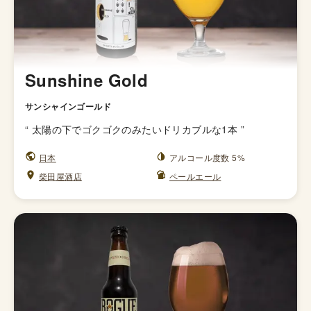
Sunshine Gold
サンシャインゴールド
“
太陽の下でゴクゴクのみたいドリカブルな1本
”
日本
アルコール度数 5%
柴田屋酒店
ペールエール