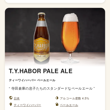
T.Y.HABOR PALE ALE
ティーワイハーバー ペールエール
“
寺田倉庫の息子たちのスタンダードなペールエール
”
日本
アルコール度数 4.5%
ティーワイハーバー
ペールエール