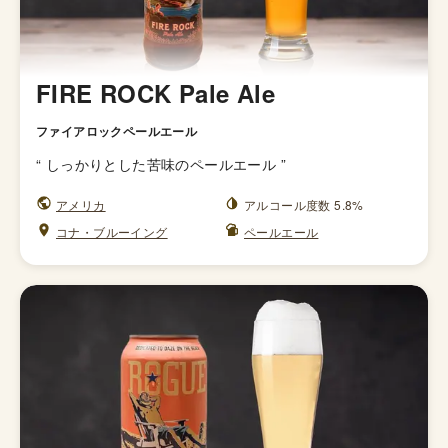
FIRE ROCK Pale Ale
ファイアロックペールエール
“
しっかりとした苦味のペールエール
”
アメリカ
アルコール度数 5.8%
コナ・ブルーイング
ペールエール