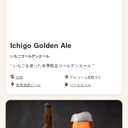
Ichigo Golden Ale
いちごゴールデンエール
“
いちごを使った冬季限定ゴールデンエール
”
日本
アルコール度数 5%
長濱浪漫ビール
ペールエール