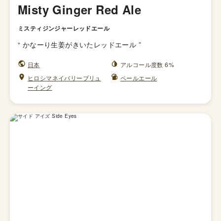
Misty Ginger Red Ale
ミスティジンジャーレッドエール
“
かなーり生姜がきいたレッドエール
”
日本
アルコール度数 6%
ヒロシマネイバリーブリュ
ペールエール
ーイング