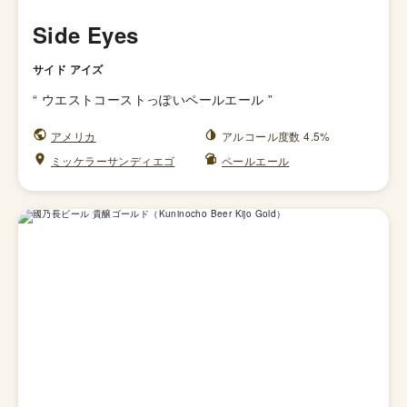
Side Eyes
サイド アイズ
“
ウエストコーストっぽいペールエール
”
アメリカ
アルコール度数 4.5%
ミッケラーサンディエゴ
ペールエール