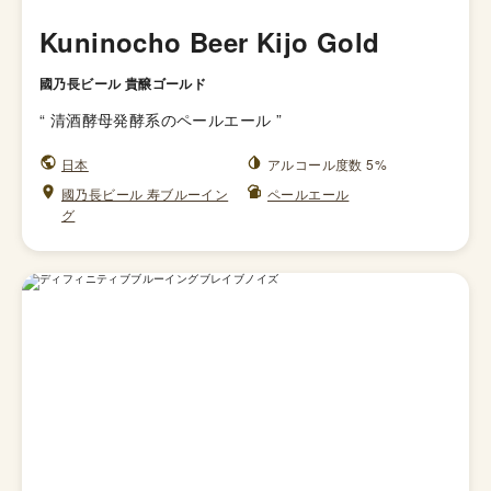
Kuninocho Beer Kijo Gold
國乃長ビール 貴醸ゴールド
“
清酒酵母発酵系のペールエール
”
日本
アルコール度数 5%
國乃長ビール 寿ブルーイン
ペールエール
グ