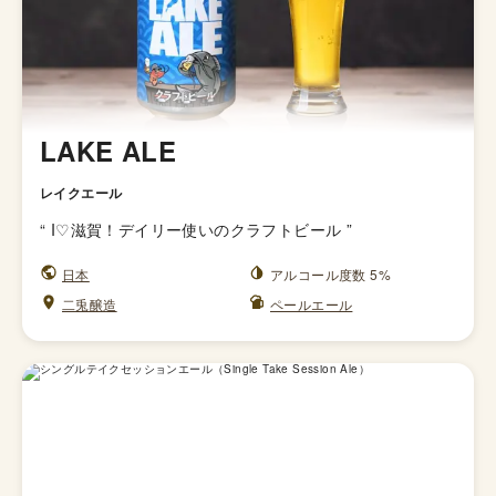
LAKE ALE
レイクエール
“
I♡滋賀！デイリー使いのクラフトビール
”
日本
アルコール度数 5%
二兎醸造
ペールエール