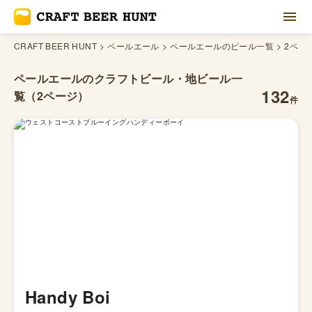
CRAFT BEER HUNT
ペールエール
ペールエールのビール一覧
2ペー
ペールエールの
クラフトビール・地ビール一
132
覧
（2ページ）
件
Handy Boi