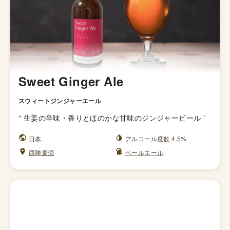
Sweet Ginger Ale
スウィートジンジャーエール
“
生姜の辛味・香りとほのかな甘味のジンジャービール
”
日本
アルコール度数 4.5%
西陣麦酒
ペールエール