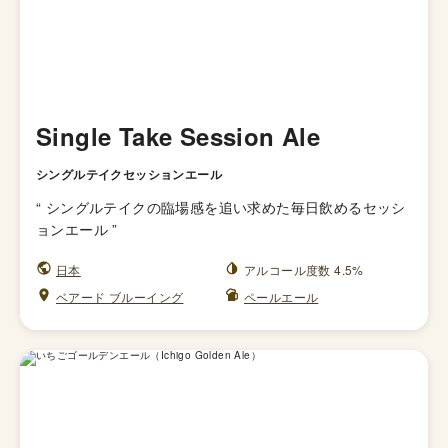
Single Take Session Ale
シングルテイクセッションエール
“
シングルテイクの臨場感を追い求めた毎日飲めるセッシ
ョンエール
”
日本
アルコール度数 4.5%
ベアード ブルーイング
ペールエール