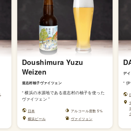
Doushimura Yuzu
D
Weizen
デイ
“
伊
道志村柚子ヴァイツェン
“
横浜の水源地である道志村の柚子を使った
%
ヴァイツェン
”
日本
アルコール度数 5%
横浜ビール
ヴァイツェン