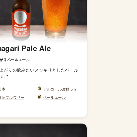
agari Pale Ale
がりペールエール
上がりの飲みたいスッキリとしたペール
ール
”
日本
アルコール度数 5%
月岡ブルワリー
ペールエール