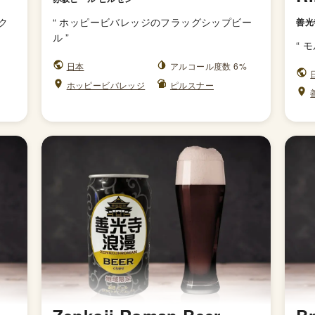
ク
“
ホッピービバレッジのフラッグシップビー
善光
ル
”
“
モ
日本
アルコール度数 6%
ホッピービバレッジ
ピルスナー