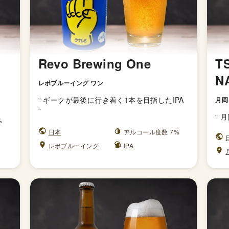
Revo Brewing One
T
N
レボブルーイング ワン
“
ギークが最後に行き着く1本を目指したIPA
月岡
”
“
月
%
日本
アルコール度数 7%
レボブルーイング
IPA