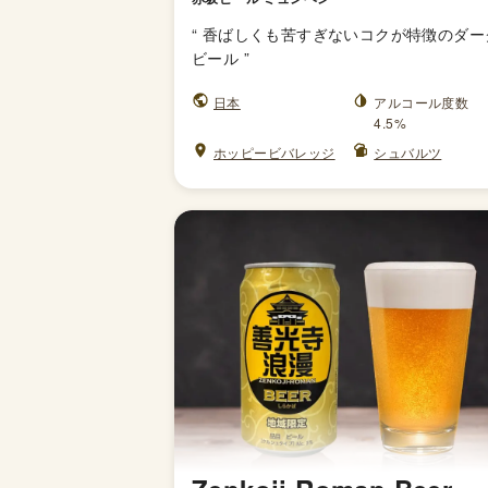
“
香ばしくも苦すぎないコクが特徴のダー
ビール
”
日本
アルコール度数
4.5%
ホッピービバレッジ
シュバルツ