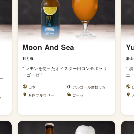
Moon And Sea
Yu
月と海
湯上
“
レモンを使ったオイスター用コンテポラリ
“
湯
ーゴーゼ
”
エ
ー
日本
アルコール度数 5%
月岡ブルワリー
ゴーゼ
%