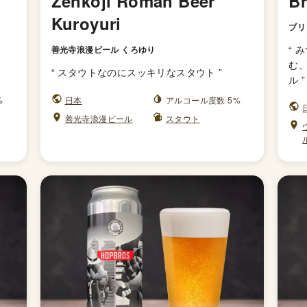
Zenkoji Roman Beer
Br
Kuroyuri
ブリ
“
み
善光寺浪漫ビール くろゆり
む、
“
スタウトなのにスッキリなスタウト
”
ル
”
%
日本
アルコール度数 5%
善光寺浪漫ビール
スタウト