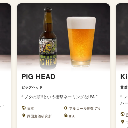
PIG HEAD
Ki
ピッグヘッド
黄檗
“
ブタの頭!!という衝撃ネーミングなIPA
”
“
レ
ハ
ー
”
日本
アルコール度数 7%
両国麦酒研究所
IPA