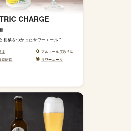
ITRIC CHARGE
柑
と柑橘をつかったサワーエール
”
日本
アルコール度数 6%
京都醸造
サワーエール