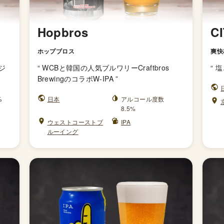
Hopbros
C
ホップブロス
爽快
ジ
“
WCBと韓国の人気ブルワリーCraftbros
“
塩
BrewingのコラボW-IPA
”
%
日本
アルコール度数
8.5%
ウェストコーストブ
IPA
ルーイング