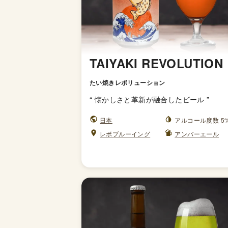
TAIYAKI REVOLUTION
たい焼きレボリューション
“
懐かしさと革新が融合したビール
”
日本
アルコール度数 5
レボブルーイング
アンバーエール