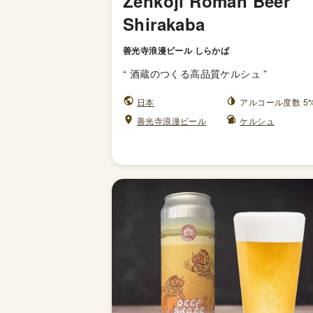
Zenkoji Roman Beer
Shirakaba
善光寺浪漫ビール しらかば
“
酒蔵のつくる高品質ケルシュ
”
日本
アルコール度数 5
善光寺浪漫ビール
ケルシュ