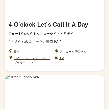
4 O'clock Let's Call It A Day
フォーオクロック レッツ コール イット ア デイ
“
夕方から飲んじゃたい辛口IPA
”
日本
アルコール度数 6%
ディーディーフォーディー
IPA
ブリューイング