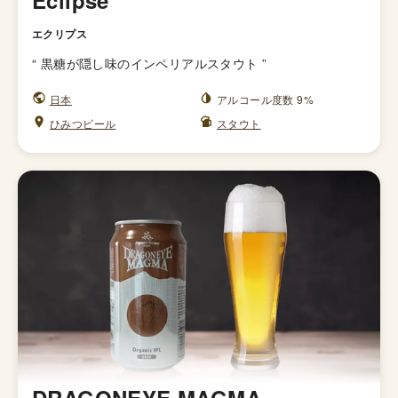
Eclipse
エクリプス
“
黒糖が隠し味のインペリアルスタウト
”
日本
アルコール度数 9%
ひみつビール
スタウト