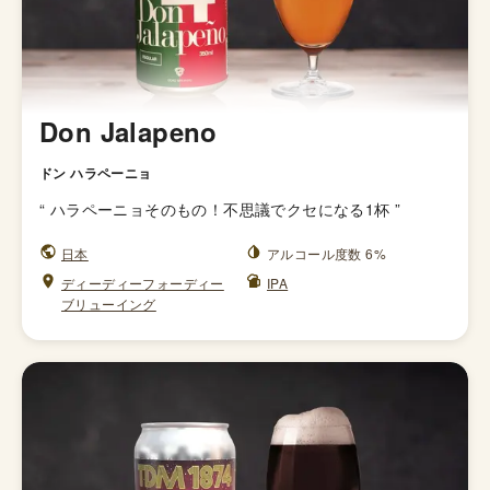
Don Jalapeno
ドン ハラペーニョ
“
ハラペーニョそのもの！不思議でクセになる1杯
”
日本
アルコール度数 6%
ディーディーフォーディー
IPA
ブリューイング