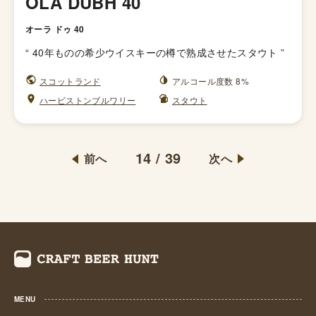
OLA DUBH 40
オーラ ドゥ 40
“
40年ものの希少ウイスキーの樽で熟成させたスタウト
”
スコットランド
アルコール度数 8%
ハービストンブルワリー
スタウト
14
/
39
前へ
次へ
MENU